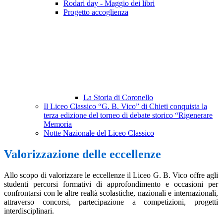
Rodari day - Maggio dei libri
Progetto accoglienza
La Storia di Coronello
Il Liceo Classico “G. B. Vico” di Chieti conquista la
terza edizione del torneo di debate storico “Rigenerare
Memoria
Notte Nazionale del Liceo Classico
Valorizzazione delle eccellenze
Allo scopo di valorizzare le eccellenze il Liceo G. B. Vico offre agli
studenti percorsi formativi di approfondimento e occasioni per
confrontarsi con le altre realtà scolastiche, nazionali e internazionali,
attraverso concorsi, partecipazione a competizioni, progetti
interdisciplinari.