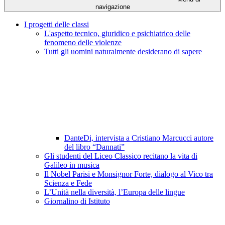
navigazione
I progetti delle classi
L'aspetto tecnico, giuridico e psichiatrico delle
fenomeno delle violenze
Tutti gli uomini naturalmente desiderano di sapere
DanteDi, intervista a Cristiano Marcucci autore
del libro “Dannati”
Gli studenti del Liceo Classico recitano la vita di
Galileo in musica
Il Nobel Parisi e Monsignor Forte, dialogo al Vico tra
Scienza e Fede
L’Unità nella diversità, l’Europa delle lingue
Giornalino di Istituto