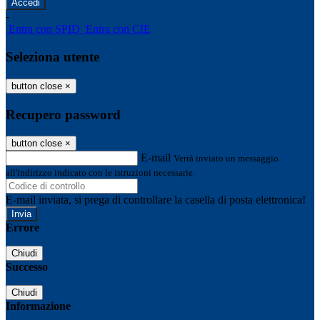
-
Entra con SPID
Entra con CIE
Seleziona utente
button close
×
Recupero password
button close
×
E-mail
Verrà inviato un messaggio
all'indirizzo indicato con le istruzioni necessarie.
E-mail inviata, si prega di controllare la casella di posta elettronica!
Errore
Chiudi
Successo
Chiudi
Informazione