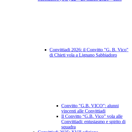
Convittiadi 2026: il Convitto "G. B. Vico"
di Chieti vola a Lignano Sabbiadoro
Convitto "G.B. VICO": alunni
vincenti alle Convittiadi
Il Convitto “G.B. Vico” vola alle
Convittiadi: entusiasmo e spirito di
squadra