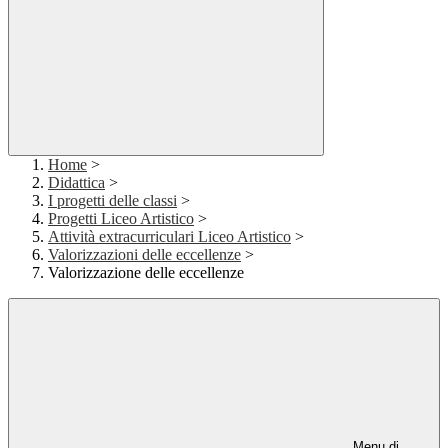
Home
>
Didattica
>
I progetti delle classi
>
Progetti Liceo Artistico
>
Attività extracurriculari Liceo Artistico
>
Valorizzazioni delle eccellenze
>
Valorizzazione delle eccellenze
Menu di