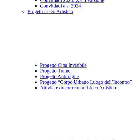
Convittiadi 2025: XVII edizione
Convittiadi a.s. 2024
Progetti Liceo Artistico
Progetto Città Invisibile
Progetto Trame
Progetto Antifragile
Progetto “Corpo Urbano Luogo dell’Incontro”
Attività extracurriculari Liceo Artistico