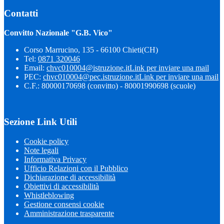
Contatti
Convitto Nazionale "G.B. Vico"
Corso Marrucino, 135 - 66100 Chieti(CH)
Tel:
0871 320046
Email:
chvc010004@istruzione.it
Link per inviare una mail
PEC:
chvc010004@pec.istruzione.it
Link per inviare una mail
C.F.: 80000170698 (convitto) - 80001990698 (scuole)
Sezione Link Utili
Cookie policy
Note legali
Informativa Privacy
Ufficio Relazioni con il Pubblico
Dichiarazione di accessibilità
Obiettivi di accessibilità
Whistleblowing
Gestione consensi cookie
Amministrazione trasparente