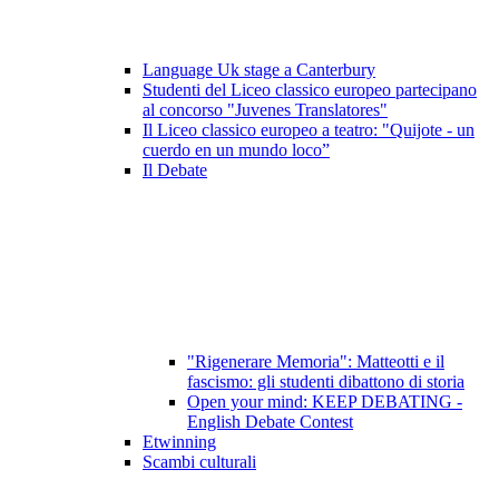
Language Uk stage a Canterbury
Studenti del Liceo classico europeo partecipano
al concorso "Juvenes Translatores"
Il Liceo classico europeo a teatro: "Quijote - un
cuerdo en un mundo loco”
Il Debate
"Rigenerare Memoria": Matteotti e il
fascismo: gli studenti dibattono di storia
Open your mind: KEEP DEBATING -
English Debate Contest
Etwinning
Scambi culturali