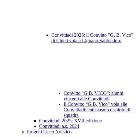
Convittiadi 2026: il Convitto "G. B. Vico"
di Chieti vola a Lignano Sabbiadoro
Convitto "G.B. VICO": alunni
vincenti alle Convittiadi
Il Convitto “G.B. Vico” vola alle
Convittiadi: entusiasmo e spirito di
squadra
Convittiadi 2025: XVII edizione
Convittiadi a.s. 2024
Progetti Liceo Artistico