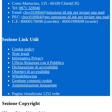
Corso Marrucino, 135 - 66100 Chieti(CH)
Tel:
0871 320046
Email:
chvc010004@istruzione.it
Link per inviare una mail
PEC:
chvc010004@pec.istruzione.it
Link per inviare una mail
C.F.: 80000170698 (convitto) - 80001990698 (scuole)
Sezione Link Utili
Cookie policy
Note legali
Informativa Privacy
Ufficio Relazioni con il Pubblico
Dichiarazione di accessibilità
Obiettivi di accessibilità
Whistleblowing
Gestione consensi cookie
Amministrazione trasparente
Pagina visualizzata
1252
volte
Sezione Copyright