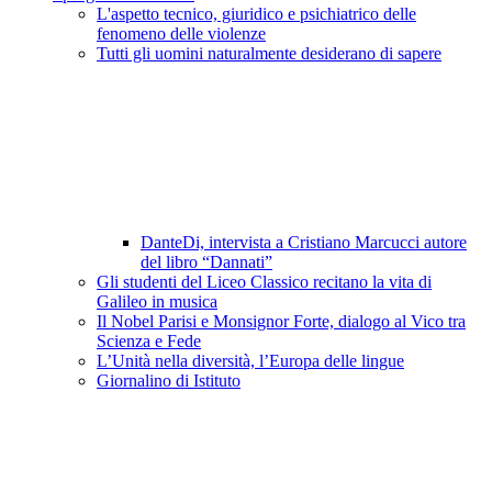
L'aspetto tecnico, giuridico e psichiatrico delle
fenomeno delle violenze
Tutti gli uomini naturalmente desiderano di sapere
DanteDi, intervista a Cristiano Marcucci autore
del libro “Dannati”
Gli studenti del Liceo Classico recitano la vita di
Galileo in musica
Il Nobel Parisi e Monsignor Forte, dialogo al Vico tra
Scienza e Fede
L’Unità nella diversità, l’Europa delle lingue
Giornalino di Istituto