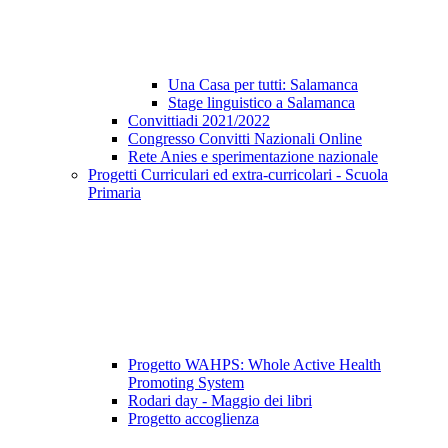
Una Casa per tutti: Salamanca
Stage linguistico a Salamanca
Convittiadi 2021/2022
Congresso Convitti Nazionali Online
Rete Anies e sperimentazione nazionale
Progetti Curriculari ed extra-curricolari - Scuola
Primaria
Progetto WAHPS: Whole Active Health
Promoting System
Rodari day - Maggio dei libri
Progetto accoglienza