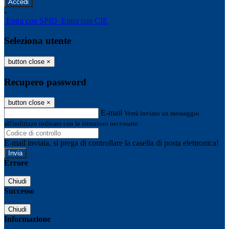
-
Entra con SPID
Entra con CIE
Seleziona utente
button close
×
Recupero password
button close
×
E-mail
Verrà inviato un messaggio
all'indirizzo indicato con le istruzioni necessarie.
E-mail inviata, si prega di controllare la casella di posta elettronica!
Errore
Chiudi
Successo
Chiudi
Informazione