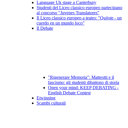
Language Uk stage a Canterbury
Studenti del Liceo classico europeo partecipano
al concorso "Juvenes Translatores"
Il Liceo classico europeo a teatro: "Quijote - un
cuerdo en un mundo loco”
Il Debate
"Rigenerare Memoria": Matteotti e il
fascismo: gli studenti dibattono di storia
Open your mind: KEEP DEBATING -
English Debate Contest
Etwinning
Scambi culturali