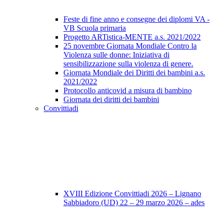
Feste di fine anno e consegne dei diplomi VA -
VB Scuola primaria
Progetto ARTistica-MENTE a.s. 2021/2022
25 novembre Giornata Mondiale Contro la
Violenza sulle donne: Iniziativa di
sensibilizzazione sulla violenza di genere.
Giornata Mondiale dei Diritti dei bambini a.s.
2021/2022
Protocollo anticovid a misura di bambino
Giornata dei diritti dei bambini
Convittiadi
XVIII Edizione Convittiadi 2026 – Lignano
Sabbiadoro (UD) 22 – 29 marzo 2026 – ades