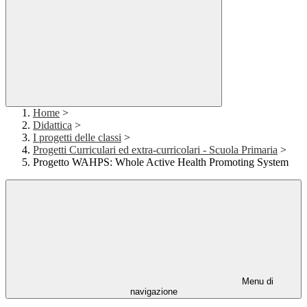
Home
>
Didattica
>
I progetti delle classi
>
Progetti Curriculari ed extra-curricolari - Scuola Primaria
>
Progetto WAHPS: Whole Active Health Promoting System
Menu di
navigazione