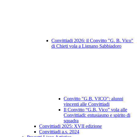
Convittiadi 2026: il Convitto "G. B. Vico"
di Chieti vola a Lignano Sabbiadoro
Convitto "G.B. VICO": alunni
vincenti alle Convittiadi
Il Convitto “G.B. Vico” vola alle
Convittiadi: entusiasmo e spirito di
squadra
Convittiadi 2025: XVII edizione
Convittiadi a.s. 2024