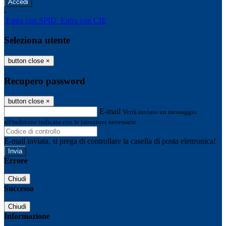
-
Entra con SPID
Entra con CIE
Seleziona utente
button close
×
Recupero password
button close
×
E-mail
Verrà inviato un messaggio
all'indirizzo indicato con le istruzioni necessarie.
E-mail inviata, si prega di controllare la casella di posta elettronica!
Errore
Chiudi
Successo
Chiudi
Informazione