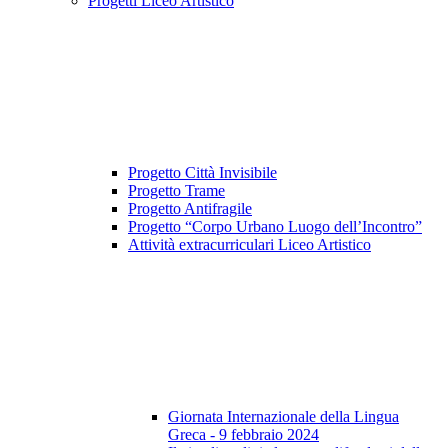
Progetti Liceo Artistico
Progetto Città Invisibile
Progetto Trame
Progetto Antifragile
Progetto “Corpo Urbano Luogo dell’Incontro”
Attività extracurriculari Liceo Artistico
Giornata Internazionale della Lingua
Greca - 9 febbraio 2024