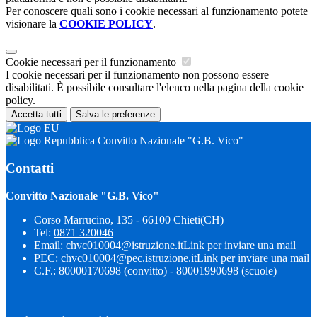
Per conoscere quali sono i cookie necessari al funzionamento potete
visionare la
COOKIE POLICY
.
Cookie necessari per il funzionamento
I cookie necessari per il funzionamento non possono essere
disabilitati. È possibile consultare l'elenco nella pagina della cookie
policy.
Accetta tutti
Salva le preferenze
Convitto Nazionale "G.B. Vico"
Contatti
Convitto Nazionale "G.B. Vico"
Corso Marrucino, 135 - 66100 Chieti(CH)
Tel:
0871 320046
Email:
chvc010004@istruzione.it
Link per inviare una mail
PEC:
chvc010004@pec.istruzione.it
Link per inviare una mail
C.F.: 80000170698 (convitto) - 80001990698 (scuole)