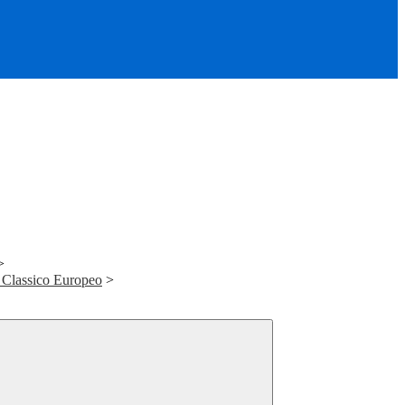
>
eo Classico Europeo
>