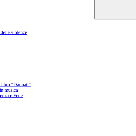
 delle violenze
l libro “Dannati”
 in musica
ienza e Fede