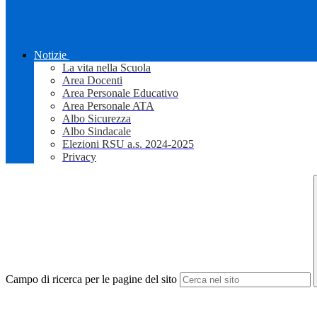
Notizie
La vita nella Scuola
Area Docenti
Area Personale Educativo
Area Personale ATA
Albo Sicurezza
Albo Sindacale
Elezioni RSU a.s. 2024-2025
Privacy
Campo di ricerca per le pagine del sito