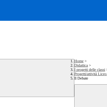
Home
>
Didattica
>
I progetti delle classi
Progetti/attività Lic
Il Debate