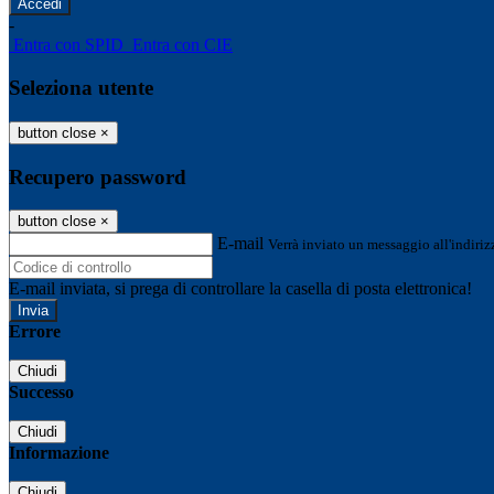
-
Entra con SPID
Entra con CIE
Seleziona utente
button close
×
Recupero password
button close
×
E-mail
Verrà inviato un messaggio all'indirizz
E-mail inviata, si prega di controllare la casella di posta elettronica!
Errore
Chiudi
Successo
Chiudi
Informazione
Chiudi