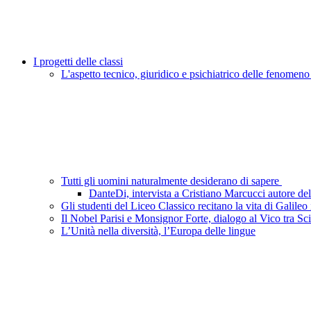
I progetti delle classi
L'aspetto tecnico, giuridico e psichiatrico delle fenomeno
Tutti gli uomini naturalmente desiderano di sapere
DanteDi, intervista a Cristiano Marcucci autore de
Gli studenti del Liceo Classico recitano la vita di Galileo
Il Nobel Parisi e Monsignor Forte, dialogo al Vico tra Sc
L’Unità nella diversità, l’Europa delle lingue