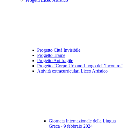
Progetti Liceo Artistico
Progetto Città Invisibile
Progetto Trame
Progetto Antifragile
Progetto “Corpo Urbano Luogo dell’Incontro”
Attività extracurriculari Liceo Artistico
Giornata Internazionale della Lingua
Greca - 9 febbraio 2024