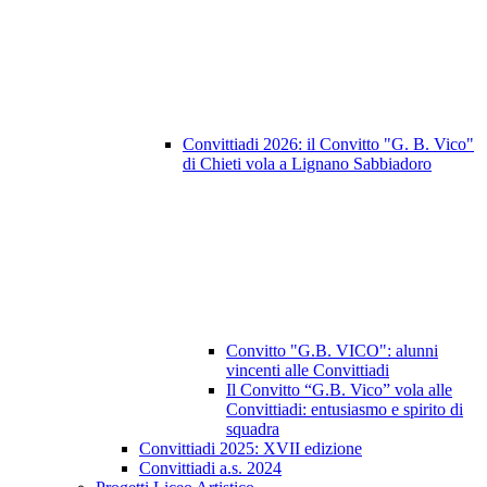
Convittiadi 2026: il Convitto "G. B. Vico"
di Chieti vola a Lignano Sabbiadoro
Convitto "G.B. VICO": alunni
vincenti alle Convittiadi
Il Convitto “G.B. Vico” vola alle
Convittiadi: entusiasmo e spirito di
squadra
Convittiadi 2025: XVII edizione
Convittiadi a.s. 2024