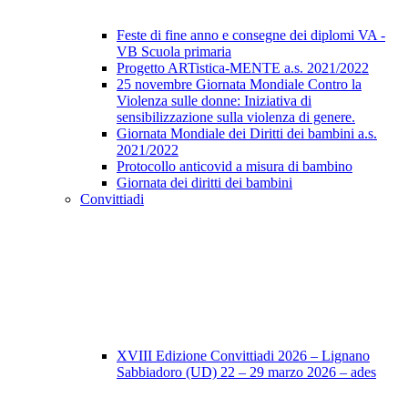
Feste di fine anno e consegne dei diplomi VA -
VB Scuola primaria
Progetto ARTistica-MENTE a.s. 2021/2022
25 novembre Giornata Mondiale Contro la
Violenza sulle donne: Iniziativa di
sensibilizzazione sulla violenza di genere.
Giornata Mondiale dei Diritti dei bambini a.s.
2021/2022
Protocollo anticovid a misura di bambino
Giornata dei diritti dei bambini
Convittiadi
XVIII Edizione Convittiadi 2026 – Lignano
Sabbiadoro (UD) 22 – 29 marzo 2026 – ades