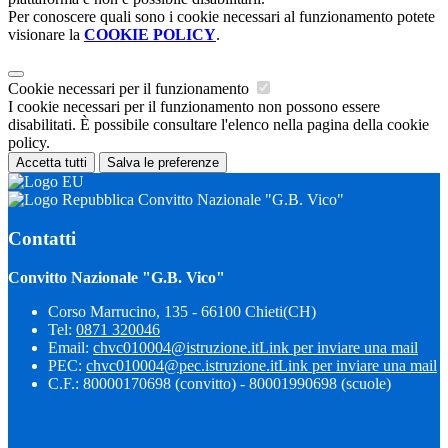
Per conoscere quali sono i cookie necessari al funzionamento potete
visionare la
COOKIE POLICY
.
Cookie necessari per il funzionamento
I cookie necessari per il funzionamento non possono essere
disabilitati. È possibile consultare l'elenco nella pagina della cookie
policy.
Accetta tutti
Salva le preferenze
Convitto Nazionale "G.B. Vico"
Contatti
Convitto Nazionale "G.B. Vico"
Corso Marrucino, 135 - 66100 Chieti(CH)
Tel:
0871 320046
Email:
chvc010004@istruzione.it
Link per inviare una mail
PEC:
chvc010004@pec.istruzione.it
Link per inviare una mail
C.F.: 80000170698 (convitto) - 80001990698 (scuole)