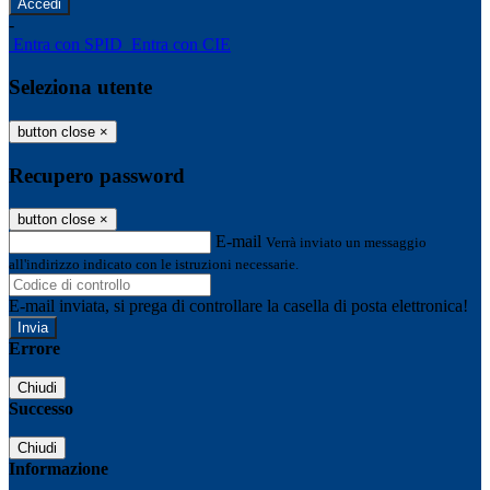
-
Entra con SPID
Entra con CIE
Seleziona utente
button close
×
Recupero password
button close
×
E-mail
Verrà inviato un messaggio
all'indirizzo indicato con le istruzioni necessarie.
E-mail inviata, si prega di controllare la casella di posta elettronica!
Errore
Chiudi
Successo
Chiudi
Informazione