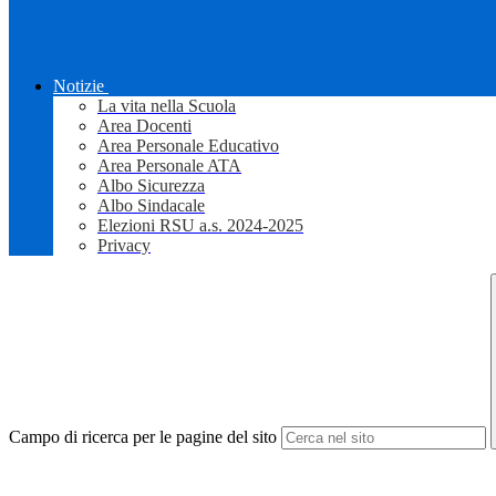
Notizie
La vita nella Scuola
Area Docenti
Area Personale Educativo
Area Personale ATA
Albo Sicurezza
Albo Sindacale
Elezioni RSU a.s. 2024-2025
Privacy
Campo di ricerca per le pagine del sito