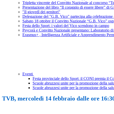
Tripletta vincente del Convitto Nazionale al concorso “Ter
Presentazione del libro “Il coraggio di essere libere” d
"Il giovedì dei genitori"
Delegazione del "G.B. Vico" partecipa alla celebrazione de
Sabato 18 ottobre il Convitto Nazionale “G.B. Vico” ospi
Festa dello Sport: i valori del Vico scendono in campo
Psycorà e Convitto Nazionale presentano: Laboratorio di s
Erasmus+ , Intelligenza Artificiale e Apprendimento Per
Eventi
Festa provinciale dello Sport: il CONI premia il 
Scuole abruzzesi unite per la promozione della salu
Scuole abruzzesi unite per la promozione della salu
TVB, mercoledì 14 febbraio dalle ore 16:30