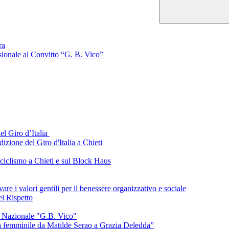
ra
ssionale al Convitto “G. B. Vico”
el Giro d’Italia
izione del Giro d'Italia a Chieti
 ciclismo a Chieti e sul Block Haus
are i valori gentili per il benessere organizzativo e sociale
el Rispetto
o Nazionale "G.B. Vico"
ura femminile da Matilde Serao a Grazia Deledda”