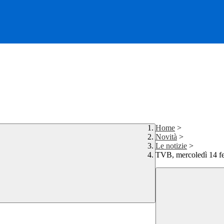
Home
>
Novità
>
Le notizie
>
TVB, mercoledì 14 feb