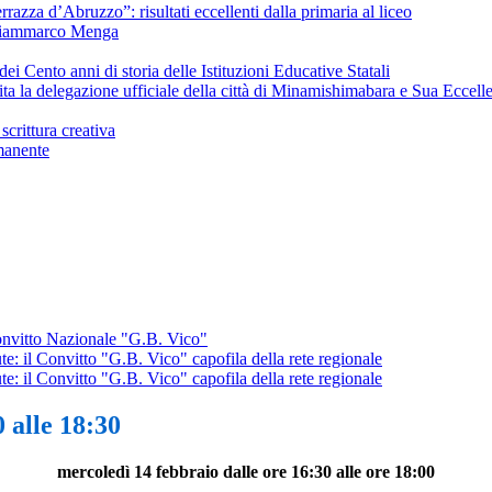
razza d’Abruzzo”: risultati eccellenti dalla primaria al liceo
i Giammarco Menga
i Cento anni di storia delle Istituzioni Educative Statali
ta la delegazione ufficiale della città di Minamishimabara e Sua Ecce
crittura creativa
manente
Convitto Nazionale "G.B. Vico"
te: il Convitto "G.B. Vico" capofila della rete regionale
te: il Convitto "G.B. Vico" capofila della rete regionale
 alle 18:30
mercoledì 14 febbraio dalle ore 16:30 alle ore 18:00