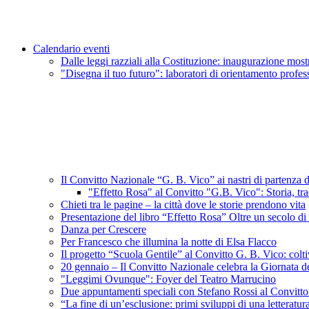
Calendario eventi
Dalle leggi razziali alla Costituzione: inaugurazione most
"Disegna il tuo futuro": laboratori di orientamento profe
Il Convitto Nazionale “G. B. Vico” ai nastri di partenza d
"Effetto Rosa" al Convitto "G.B. Vico": Storia, trad
Chieti tra le pagine – la città dove le storie prendono vita
Presentazione del libro “Effetto Rosa” Oltre un secolo di
Danza per Crescere
Per Francesco che illumina la notte di Elsa Flacco
Il progetto “Scuola Gentile” al Convitto G. B. Vico: coltiv
20 gennaio – Il Convitto Nazionale celebra la Giornata d
"Leggimi Ovunque": Foyer del Teatro Marrucino
Due appuntamenti speciali con Stefano Rossi al Convitt
“La fine di un’esclusione: primi sviluppi di una letterat