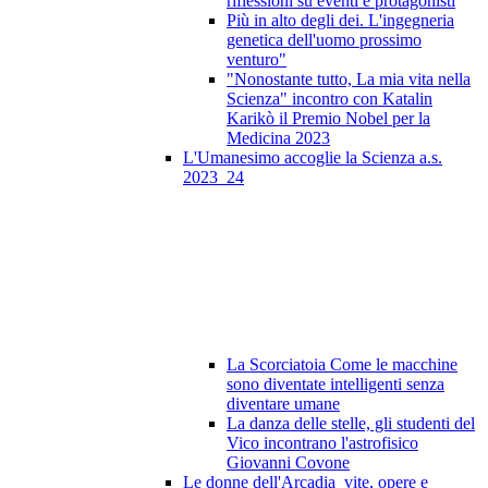
riflessioni su eventi e protagonisti
Più in alto degli dei. L'ingegneria
genetica dell'uomo prossimo
venturo"
"Nonostante tutto, La mia vita nella
Scienza" incontro con Katalin
Karikò il Premio Nobel per la
Medicina 2023
L'Umanesimo accoglie la Scienza a.s.
2023_24
La Scorciatoia Come le macchine
sono diventate intelligenti senza
diventare umane
La danza delle stelle, gli studenti del
Vico incontrano l'astrofisico
Giovanni Covone
Le donne dell'Arcadia_vite, opere e