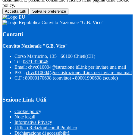
policy.
Accetta tutti
Salva le preferenze
Convitto Nazionale "G.B. Vico"
Contatti
Convitto Nazionale "G.B. Vico"
Corso Marrucino, 135 - 66100 Chieti(CH)
Tel:
0871 320046
Email:
chvc010004@istruzione.it
Link per inviare una mail
PEC:
chvc010004@pec.istruzione.it
Link per inviare una mail
C.F.: 80000170698 (convitto) - 80001990698 (scuole)
Sezione Link Utili
Cookie policy
Note legali
Informativa Privacy
Ufficio Relazioni con il Pubblico
Dichiarazione di accessibilità