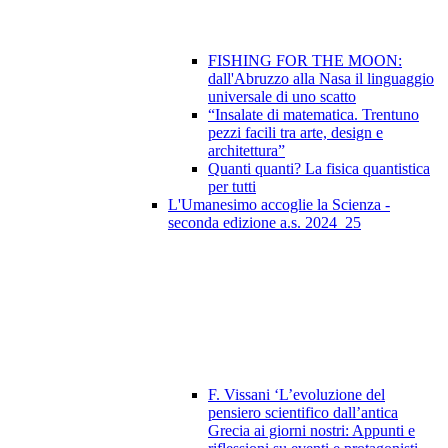
FISHING FOR THE MOON:
dall'Abruzzo alla Nasa il linguaggio
universale di uno scatto
“Insalate di matematica. Trentuno
pezzi facili tra arte, design e
architettura”
Quanti quanti? La fisica quantistica
per tutti
L'Umanesimo accoglie la Scienza -
seconda edizione a.s. 2024_25
F. Vissani ‘L’evoluzione del
pensiero scientifico dall’antica
Grecia ai giorni nostri: Appunti e