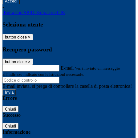
-
Entra con SPID
Entra con CIE
Seleziona utente
button close
×
Recupero password
button close
×
E-mail
Verrà inviato un messaggio
all'indirizzo indicato con le istruzioni necessarie.
E-mail inviata, si prega di controllare la casella di posta elettronica!
Errore
Chiudi
Successo
Chiudi
Informazione