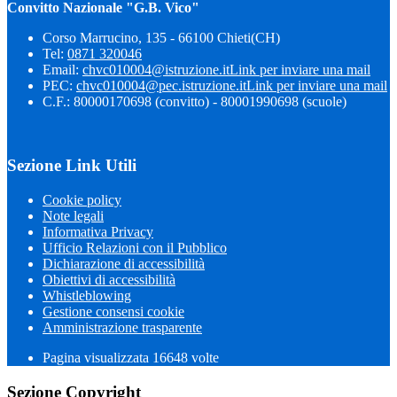
Convitto Nazionale "G.B. Vico"
Corso Marrucino, 135 - 66100 Chieti(CH)
Tel:
0871 320046
Email:
chvc010004@istruzione.it
Link per inviare una mail
PEC:
chvc010004@pec.istruzione.it
Link per inviare una mail
C.F.: 80000170698 (convitto) - 80001990698 (scuole)
Sezione Link Utili
Cookie policy
Note legali
Informativa Privacy
Ufficio Relazioni con il Pubblico
Dichiarazione di accessibilità
Obiettivi di accessibilità
Whistleblowing
Gestione consensi cookie
Amministrazione trasparente
Pagina visualizzata
16648
volte
Sezione Copyright