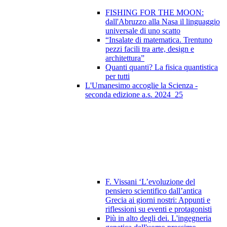
FISHING FOR THE MOON:
dall'Abruzzo alla Nasa il linguaggio
universale di uno scatto
“Insalate di matematica. Trentuno
pezzi facili tra arte, design e
architettura”
Quanti quanti? La fisica quantistica
per tutti
L'Umanesimo accoglie la Scienza -
seconda edizione a.s. 2024_25
F. Vissani ‘L’evoluzione del
pensiero scientifico dall’antica
Grecia ai giorni nostri: Appunti e
riflessioni su eventi e protagonisti
Più in alto degli dei. L'ingegneria