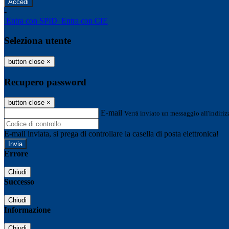
-
Entra con SPID
Entra con CIE
Seleziona utente
button close
×
Recupero password
button close
×
E-mail
Verrà inviato un messaggio all'indirizz
E-mail inviata, si prega di controllare la casella di posta elettronica!
Errore
Chiudi
Successo
Chiudi
Informazione
Chiudi