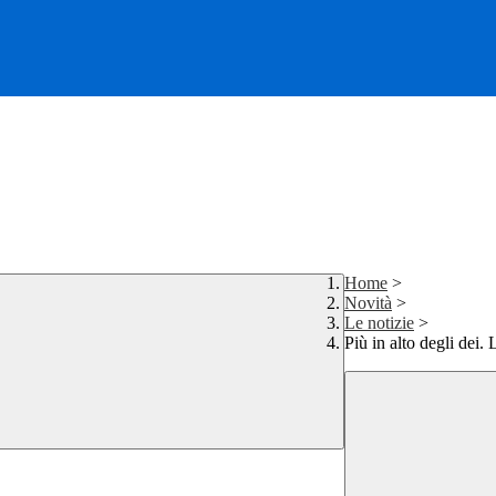
Home
>
Novità
>
Le notizie
>
Più in alto degli dei