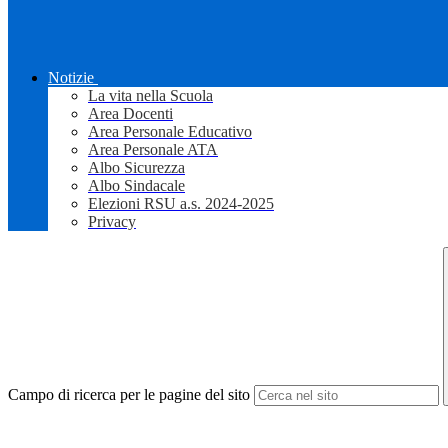
Notizie
La vita nella Scuola
Area Docenti
Area Personale Educativo
Area Personale ATA
Albo Sicurezza
Albo Sindacale
Elezioni RSU a.s. 2024-2025
Privacy
Campo di ricerca per le pagine del sito