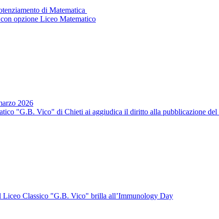
Potenziamento di Matematica
 con opzione Liceo Matematico
 marzo 2026
co "G.B. Vico" di Chieti ai aggiudica il diritto alla pubblicazione del
el Liceo Classico "G.B. Vico" brilla all’Immunology Day