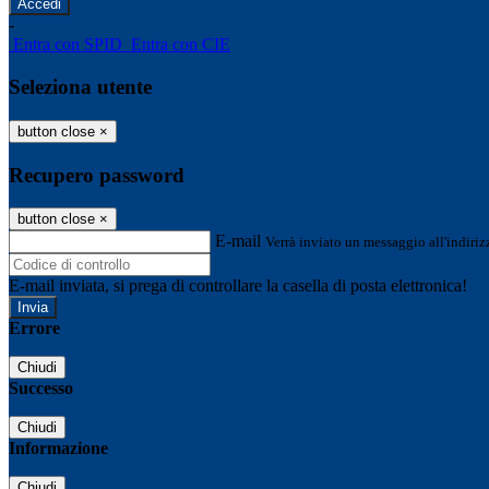
-
Entra con SPID
Entra con CIE
Seleziona utente
button close
×
Recupero password
button close
×
E-mail
Verrà inviato un messaggio all'indirizz
E-mail inviata, si prega di controllare la casella di posta elettronica!
Errore
Chiudi
Successo
Chiudi
Informazione
Chiudi