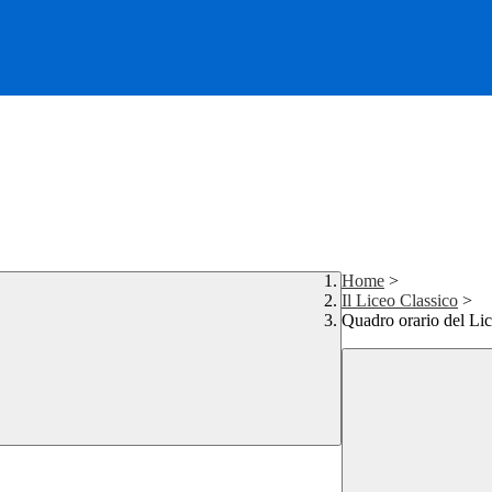
Home
>
Il Liceo Classico
>
Quadro orario del Li