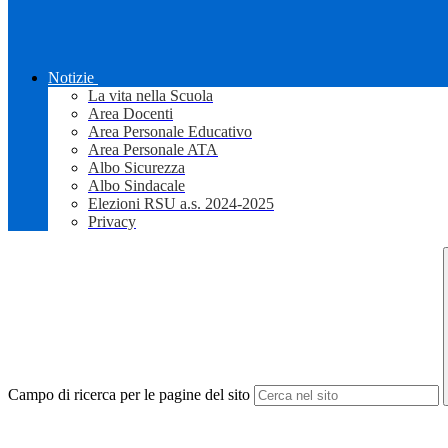
Notizie
La vita nella Scuola
Area Docenti
Area Personale Educativo
Area Personale ATA
Albo Sicurezza
Albo Sindacale
Elezioni RSU a.s. 2024-2025
Privacy
Campo di ricerca per le pagine del sito