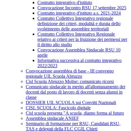
Contratto integrativo d'istituto
Convocazione Incontro RSU 17 settembre 2025
Contratto integrativo d'istituto a.s. 2021-2024
Contratto Collettivo Integrativo regionale
definizione dei criteri, modalità e durata dello
svolgimento delle assemblee territoriali
Contratto Collettivo Integrativo Regionale
relativo ai criteri per la fruizione dei permessi per
il diritto allo studio
Convocazione Assemblea Sindacale RSU 10
aprile
Informativa successiva al contratto integrativo
2022/2023
Convocazione assemblea di base - III convegno
regionale UIL Scuola Abruzzo
Cisl Scuola Abruzzo Molise: comunicato ricorsi
Comunicato sindacale in merito all'allontanamento dei
docenti dal posto di lavoro di docenti senza alunni in
classe
DOSSIER UIL SCUOLA sui Convitti Nazionali
CISL SCUOLA: Fascicolo digitale
Cisl scuola presenta "A scuola, diamo forma al futuro
Assemblea sindacale ANIEF
Seminario di formazione per RSU, Candidati RSU,
TAS e delegati della FLC CGIL Chieti