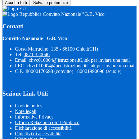
Accetta tutti
Salva le preferenze
Convitto Nazionale "G.B. Vico"
Contatti
Convitto Nazionale "G.B. Vico"
Corso Marrucino, 135 - 66100 Chieti(CH)
Tel:
0871 320046
Email:
chvc010004@istruzione.it
Link per inviare una mail
PEC:
chvc010004@pec.istruzione.it
Link per inviare una mail
C.F.: 80000170698 (convitto) - 80001990698 (scuole)
Sezione Link Utili
Cookie policy
Note legali
Informativa Privacy
Ufficio Relazioni con il Pubblico
Dichiarazione di accessibilità
Obiettivi di accessibilità