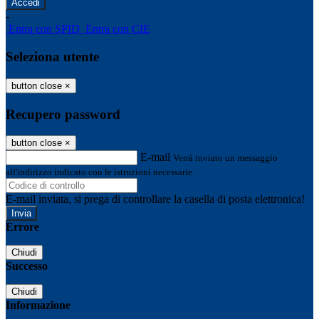
-
Entra con SPID
Entra con CIE
Seleziona utente
button close
×
Recupero password
button close
×
E-mail
Verrà inviato un messaggio
all'indirizzo indicato con le istruzioni necessarie.
E-mail inviata, si prega di controllare la casella di posta elettronica!
Errore
Chiudi
Successo
Chiudi
Informazione