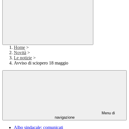
Home
>
Novità
>
Le notizie
>
Avviso di sciopero 18 maggio
Menu di
navigazione
Albo sindacale: comunicati