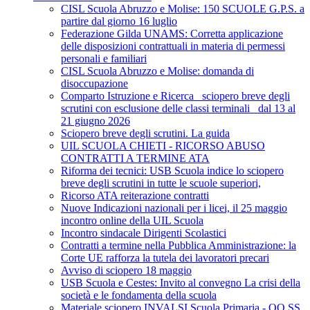
CISL Scuola Abruzzo e Molise: 150 SCUOLE G.P.S. a
partire dal giorno 16 luglio
Federazione Gilda UNAMS: Corretta applicazione
delle disposizioni contrattuali in materia di permessi
personali e familiari
CISL Scuola Abruzzo e Molise: domanda di
disoccupazione
Comparto Istruzione e Ricerca_ sciopero breve degli
scrutini con esclusione delle classi terminali_ dal 13 al
21 giugno 2026
Sciopero breve degli scrutini. La guida
UIL SCUOLA CHIETI - RICORSO ABUSO
CONTRATTI A TERMINE ATA
Riforma dei tecnici: USB Scuola indice lo sciopero
breve degli scrutini in tutte le scuole superiori,
Ricorso ATA reiterazione contratti
Nuove Indicazioni nazionali per i licei, il 25 maggio
incontro online della UIL Scuola
Incontro sindacale Dirigenti Scolastici
Contratti a termine nella Pubblica Amministrazione: la
Corte UE rafforza la tutela dei lavoratori precari
Avviso di sciopero 18 maggio
USB Scuola e Cestes: Invito al convegno La crisi della
società e le fondamenta della scuola
Materiale sciopero INVALSI Scuola Primaria - OO.SS.