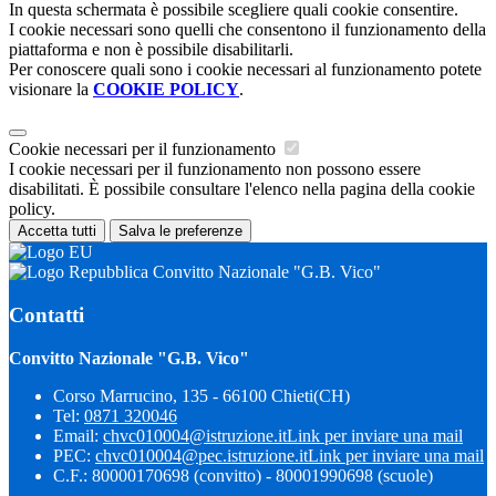
In questa schermata è possibile scegliere quali cookie consentire.
I cookie necessari sono quelli che consentono il funzionamento della
piattaforma e non è possibile disabilitarli.
Per conoscere quali sono i cookie necessari al funzionamento potete
visionare la
COOKIE POLICY
.
Cookie necessari per il funzionamento
I cookie necessari per il funzionamento non possono essere
disabilitati. È possibile consultare l'elenco nella pagina della cookie
policy.
Accetta tutti
Salva le preferenze
Convitto Nazionale "G.B. Vico"
Contatti
Convitto Nazionale "G.B. Vico"
Corso Marrucino, 135 - 66100 Chieti(CH)
Tel:
0871 320046
Email:
chvc010004@istruzione.it
Link per inviare una mail
PEC:
chvc010004@pec.istruzione.it
Link per inviare una mail
C.F.: 80000170698 (convitto) - 80001990698 (scuole)