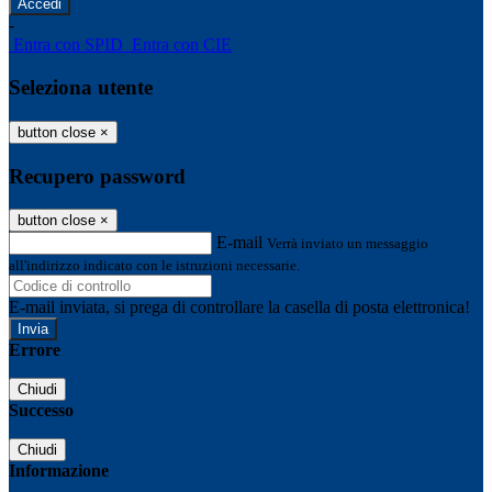
-
Entra con SPID
Entra con CIE
Seleziona utente
button close
×
Recupero password
button close
×
E-mail
Verrà inviato un messaggio
all'indirizzo indicato con le istruzioni necessarie.
E-mail inviata, si prega di controllare la casella di posta elettronica!
Errore
Chiudi
Successo
Chiudi
Informazione