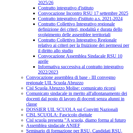
2025/26
Contratto integrativo d'istituto
Convocazione Incontro RSU 17 settembre 2025
Contratto integrativo d'istituto a.s. 2021-2024
Contratto Collettivo Integrativo regionale
definizione dei criteri, modalità e durata dello
svolgimento delle assemblee territoriali
Contratto Collettivo Integrativo Regionale
relativo ai criteri per la fruizione dei permessi per
il diritto allo studio
Convocazione Assemblea Sindacale RSU 10
aprile
Informativa successiva al contratto integrativo
2022/2023
Convocazione assemblea di base - III convegno
regionale UIL Scuola Abruzzo
Cisl Scuola Abruzzo Molise: comunicato ricorsi
Comunicato sindacale in merito all'allontanamento dei
docenti dal posto di lavoro di docenti senza alunni in
classe
DOSSIER UIL SCUOLA sui Convitti Nazionali
CISL SCUOLA: Fascicolo digitale
Cisl scuola presenta "A scuola, diamo forma al futuro
Assemblea sindacale ANIEF
Seminario di formazione per RSU, Candidati RSU,