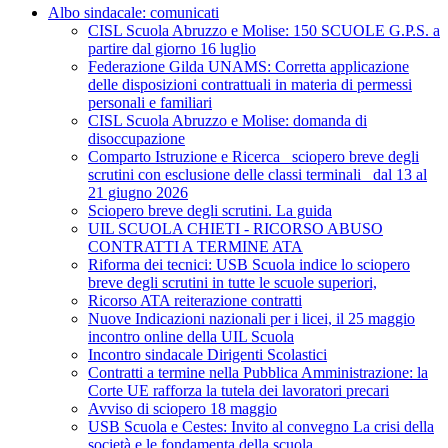
Albo sindacale: comunicati
CISL Scuola Abruzzo e Molise: 150 SCUOLE G.P.S. a
partire dal giorno 16 luglio
Federazione Gilda UNAMS: Corretta applicazione
delle disposizioni contrattuali in materia di permessi
personali e familiari
CISL Scuola Abruzzo e Molise: domanda di
disoccupazione
Comparto Istruzione e Ricerca_ sciopero breve degli
scrutini con esclusione delle classi terminali_ dal 13 al
21 giugno 2026
Sciopero breve degli scrutini. La guida
UIL SCUOLA CHIETI - RICORSO ABUSO
CONTRATTI A TERMINE ATA
Riforma dei tecnici: USB Scuola indice lo sciopero
breve degli scrutini in tutte le scuole superiori,
Ricorso ATA reiterazione contratti
Nuove Indicazioni nazionali per i licei, il 25 maggio
incontro online della UIL Scuola
Incontro sindacale Dirigenti Scolastici
Contratti a termine nella Pubblica Amministrazione: la
Corte UE rafforza la tutela dei lavoratori precari
Avviso di sciopero 18 maggio
USB Scuola e Cestes: Invito al convegno La crisi della
società e le fondamenta della scuola