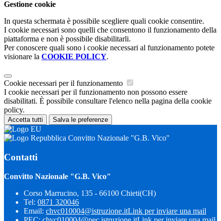
Gestione cookie
In questa schermata è possibile scegliere quali cookie consentire.
I cookie necessari sono quelli che consentono il funzionamento della
piattaforma e non è possibile disabilitarli.
Per conoscere quali sono i cookie necessari al funzionamento potete
visionare la
COOKIE POLICY
.
Cookie necessari per il funzionamento
I cookie necessari per il funzionamento non possono essere
disabilitati. È possibile consultare l'elenco nella pagina della cookie
policy.
Accetta tutti
Salva le preferenze
Convitto Nazionale "G.B. Vico"
Contatti
Convitto Nazionale "G.B. Vico"
Corso Marrucino, 135 - 66100 Chieti(CH)
Tel:
0871 320046
Email:
chvc010004@istruzione.it
Link per inviare una mail
PEC:
chvc010004@pec.istruzione.it
Link per inviare una mail