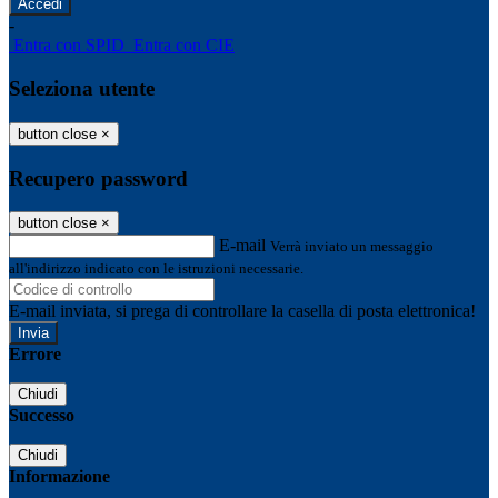
-
Entra con SPID
Entra con CIE
Seleziona utente
button close
×
Recupero password
button close
×
E-mail
Verrà inviato un messaggio
all'indirizzo indicato con le istruzioni necessarie.
E-mail inviata, si prega di controllare la casella di posta elettronica!
Errore
Chiudi
Successo
Chiudi
Informazione