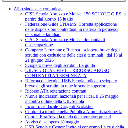
Albo sindacale: comunicati
CISL Scuola Abruzzo e Molise: 150 SCUOLE G.P.S. a
partire dal giorno 16 luglio
Federazione Gilda UNAMS: Corretta applicazione
delle disposizioni contrattuali in materia di permessi
personali e familiari
CISL Scuola Abruzzo e Molise: domanda di
disoccupazione
Comparto Istruzione e Ricerca_ sciopero breve degli
scrutini con esclusione delle classi terminali_ dal 13 al
21 giugno 2026
Sciopero breve degli scrutini. La guida
UIL SCUOLA CHIETI - RICORSO ABUSO
CONTRATTI A TERMINE ATA
Riforma dei tecnici: USB Scuola indice lo sciopero
breve degli scrutini in tutte le scuole superiori,
Ricorso ATA reiterazione contratti
Nuove Indicazioni nazionali per i licei, il 25 maggio
incontro online della UIL Scuola
Incontro sindacale Dirigenti Scolastici
Contratti a termine nella Pubblica Amministrazione: la
Corte UE rafforza la tutela dei lavoratori precari
Avviso di sciopero 18 maggio
USB Scuola e Cestes: Invito al convegno La crisi della