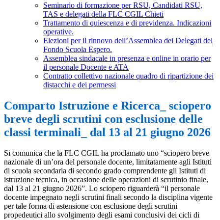
Seminario di formazione per RSU, Candidati RSU,
TAS e delegati della FLC CGIL Chieti
Trattamento di quiescenza e di previdenza. Indicazioni
operative.
Elezioni per il rinnovo dell’Assemblea dei Delegati del
Fondo Scuola Espero.
Assemblea sindacale in presenza e online in orario per
il personale Docente e ATA
Contratto collettivo nazionale quadro di ripartizione dei
distacchi e dei permessi
Comparto Istruzione e Ricerca_ sciopero
breve degli scrutini con esclusione delle
classi terminali_ dal 13 al 21 giugno 2026
Si comunica che la FLC CGIL ha proclamato uno “sciopero breve
nazionale di un’ora del personale docente, limitatamente agli Istituti
di scuola secondaria di secondo grado comprendente gli Istituti di
istruzione tecnica, in occasione delle operazioni di scrutinio finale,
dal 13 al 21 giugno 2026”. Lo sciopero riguarderà “il personale
docente impegnato negli scrutini finali secondo la disciplina vigente
per tale forma di astensione con esclusione degli scrutini
propedeutici allo svolgimento degli esami conclusivi dei cicli di