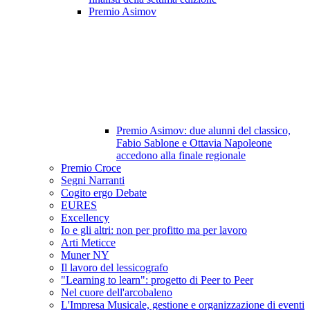
Premio Asimov
Premio Asimov: due alunni del classico,
Fabio Sablone e Ottavia Napoleone
accedono alla finale regionale
Premio Croce
Segni Narranti
Cogito ergo Debate
EURES
Excellency
Io e gli altri: non per profitto ma per lavoro
Arti Meticce
Muner NY
Il lavoro del lessicografo
"Learning to learn": progetto di Peer to Peer
Nel cuore dell'arcobaleno
L'Impresa Musicale, gestione e organizzazione di eventi