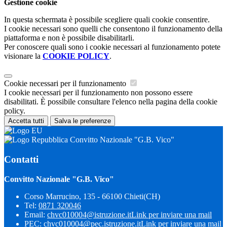
Gestione cookie
In questa schermata è possibile scegliere quali cookie consentire.
I cookie necessari sono quelli che consentono il funzionamento della
piattaforma e non è possibile disabilitarli.
Per conoscere quali sono i cookie necessari al funzionamento potete
visionare la
COOKIE POLICY
.
Cookie necessari per il funzionamento
I cookie necessari per il funzionamento non possono essere
disabilitati. È possibile consultare l'elenco nella pagina della cookie
policy.
Accetta tutti
Salva le preferenze
Convitto Nazionale "G.B. Vico"
Contatti
Convitto Nazionale "G.B. Vico"
Corso Marrucino, 135 - 66100 Chieti(CH)
Tel:
0871 320046
Email:
chvc010004@istruzione.it
Link per inviare una mail
PEC:
chvc010004@pec.istruzione.it
Link per inviare una mail