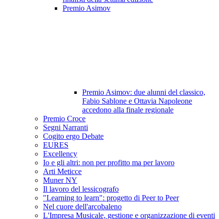
Premio Asimov
Premio Asimov: due alunni del classico,
Fabio Sablone e Ottavia Napoleone
accedono alla finale regionale
Premio Croce
Segni Narranti
Cogito ergo Debate
EURES
Excellency
Io e gli altri: non per profitto ma per lavoro
Arti Meticce
Muner NY
Il lavoro del lessicografo
"Learning to learn": progetto di Peer to Peer
Nel cuore dell'arcobaleno
L'Impresa Musicale, gestione e organizzazione di eventi