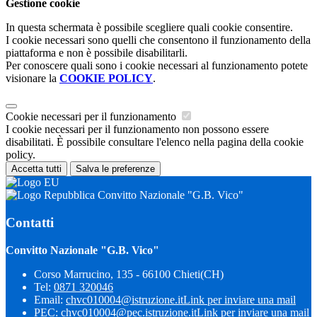
Gestione cookie
In questa schermata è possibile scegliere quali cookie consentire.
I cookie necessari sono quelli che consentono il funzionamento della
piattaforma e non è possibile disabilitarli.
Per conoscere quali sono i cookie necessari al funzionamento potete
visionare la
COOKIE POLICY
.
Cookie necessari per il funzionamento
I cookie necessari per il funzionamento non possono essere
disabilitati. È possibile consultare l'elenco nella pagina della cookie
policy.
Accetta tutti
Salva le preferenze
Convitto Nazionale "G.B. Vico"
Contatti
Convitto Nazionale "G.B. Vico"
Corso Marrucino, 135 - 66100 Chieti(CH)
Tel:
0871 320046
Email:
chvc010004@istruzione.it
Link per inviare una mail
PEC:
chvc010004@pec.istruzione.it
Link per inviare una mail