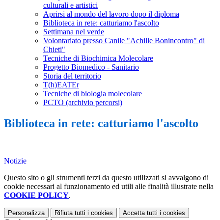
culturali e artistici
Aprirsi al mondo del lavoro dopo il diploma
Biblioteca in rete: catturiamo l'ascolto
Settimana nel verde
Volontariato presso Canile "Achille Bonincontro" di
Chieti"
Tecniche di Biochimica Molecolare
Progetto Biomedico - Sanitario
Storia del territorio
T(h)EATEr
Tecniche di biologia molecolare
PCTO (archivio percorsi)
Biblioteca in rete: catturiamo l'ascolto
Notizie
Questo sito o gli strumenti terzi da questo utilizzati si avvalgono di
cookie necessari al funzionamento ed utili alle finalità illustrate nella
COOKIE POLICY
.
Personalizza
Rifiuta tutti
i cookies
Accetta tutti
i cookies