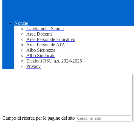
Notizie
La vita nella Scuola
Area Docenti
Area Personale Educativo
Area Personale ATA
Albo Sicurezza
Albo Sindacale
Elezioni RSU a.s. 2024-2025
Privacy
Campo di ricerca per le pagine del sito