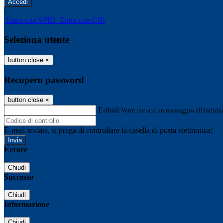
-
Entra con SPID
Entra con CIE
Seleziona utente
button close
×
Recupero password
button close
×
E-mail
Verrà inviato un messaggio all'indirizz
E-mail inviata, si prega di controllare la casella di posta elettronica!
Errore
Chiudi
Successo
Chiudi
Informazione
Chiudi