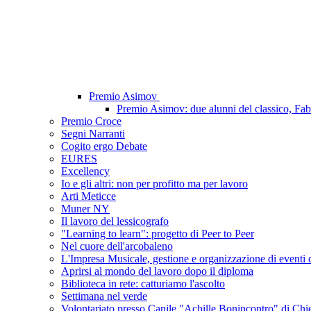
Premio Asimov
Premio Asimov: due alunni del classico, Fab
Premio Croce
Segni Narranti
Cogito ergo Debate
EURES
Excellency
Io e gli altri: non per profitto ma per lavoro
Arti Meticce
Muner NY
Il lavoro del lessicografo
"Learning to learn": progetto di Peer to Peer
Nel cuore dell'arcobaleno
L'Impresa Musicale, gestione e organizzazione di eventi cul
Aprirsi al mondo del lavoro dopo il diploma
Biblioteca in rete: catturiamo l'ascolto
Settimana nel verde
Volontariato presso Canile "Achille Bonincontro" di Chie