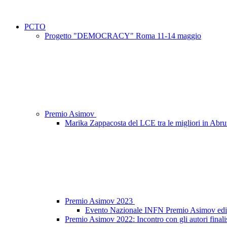
PCTO
Progetto "DEMOCRACY" Roma 11-14 maggio
Premio Asimov
Marika Zappacosta del LCE tra le migliori in Abr
Premio Asimov 2023
Evento Nazionale INFN Premio Asimov edi
Premio Asimov 2022: Incontro con gli autori finalis