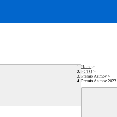
Home
>
PCTO
>
Premio Asimov
>
Premio Asimov 2023