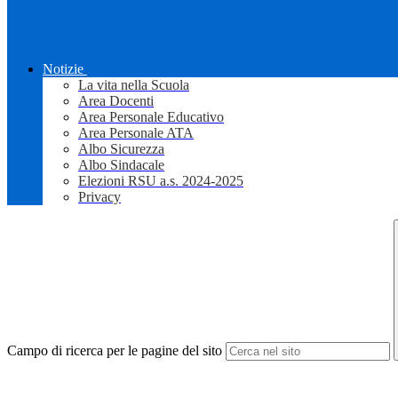
Notizie
La vita nella Scuola
Area Docenti
Area Personale Educativo
Area Personale ATA
Albo Sicurezza
Albo Sindacale
Elezioni RSU a.s. 2024-2025
Privacy
Campo di ricerca per le pagine del sito