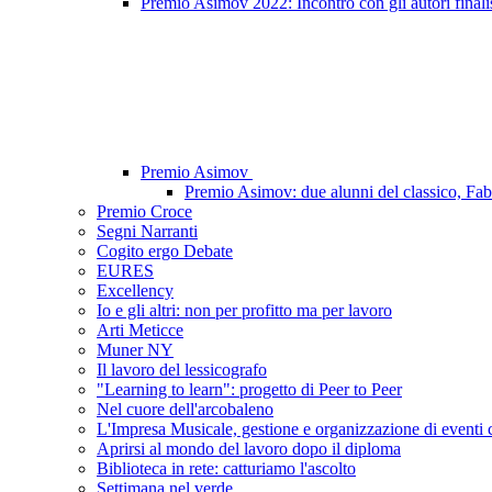
Premio Asimov 2022: Incontro con gli autori finalis
Premio Asimov
Premio Asimov: due alunni del classico, Fab
Premio Croce
Segni Narranti
Cogito ergo Debate
EURES
Excellency
Io e gli altri: non per profitto ma per lavoro
Arti Meticce
Muner NY
Il lavoro del lessicografo
"Learning to learn": progetto di Peer to Peer
Nel cuore dell'arcobaleno
L'Impresa Musicale, gestione e organizzazione di eventi cul
Aprirsi al mondo del lavoro dopo il diploma
Biblioteca in rete: catturiamo l'ascolto
Settimana nel verde