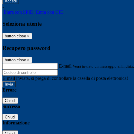
-
Entra con SPID
Entra con CIE
Seleziona utente
button close
×
Recupero password
button close
×
E-mail
Verrà inviato un messaggio all'indirizz
E-mail inviata, si prega di controllare la casella di posta elettronica!
Errore
Chiudi
Successo
Chiudi
Informazione
Chiudi