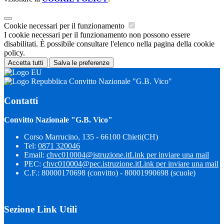
Cookie necessari per il funzionamento
I cookie necessari per il funzionamento non possono essere
disabilitati. È possibile consultare l'elenco nella pagina della cookie
policy.
Accetta tutti
Salva le preferenze
Convitto Nazionale "G.B. Vico"
Contatti
Convitto Nazionale "G.B. Vico"
Corso Marrucino, 135 - 66100 Chieti(CH)
Tel:
0871 320046
Email:
chvc010004@istruzione.it
Link per inviare una mail
PEC:
chvc010004@pec.istruzione.it
Link per inviare una mail
C.F.: 80000170698 (convitto) - 80001990698 (scuole)
Sezione Link Utili