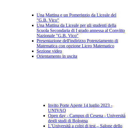
Una Mattina e un Pomeriggio da Liceale del
"G.B. Vico"
Una Mattina da Liceale per gli studenti della
Scuola Secondaria di I grado annessa al Convitto
Nazionale "G.B. Vico"
Presentazione dell'indirizzo Potenziamento di
Matematica con opzione Liceo Matematico
Sezione video
Orientamento in uscita
Invito Porte Aperte 14 luglio 2023 -
UNIVAQ
Open day - Campus di Cesena - Università
degli studi di Bologna
L’Università a colpi di test – Salone dello