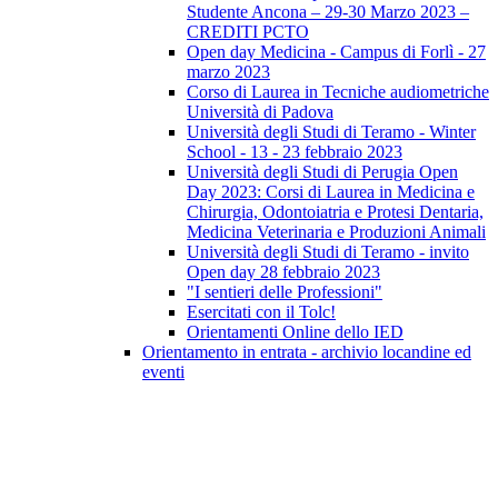
Studente Ancona – 29-30 Marzo 2023 –
CREDITI PCTO
Open day Medicina - Campus di Forlì - 27
marzo 2023
Corso di Laurea in Tecniche audiometriche
Università di Padova
Università degli Studi di Teramo - Winter
School - 13 - 23 febbraio 2023
Università degli Studi di Perugia Open
Day 2023: Corsi di Laurea in Medicina e
Chirurgia, Odontoiatria e Protesi Dentaria,
Medicina Veterinaria e Produzioni Animali
Università degli Studi di Teramo - invito
Open day 28 febbraio 2023
"I sentieri delle Professioni"
Esercitati con il Tolc!
Orientamenti Online dello IED
Orientamento in entrata - archivio locandine ed
eventi