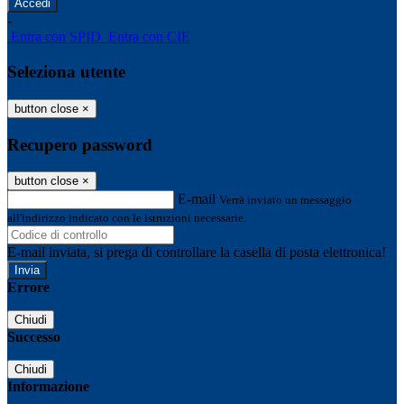
-
Entra con SPID
Entra con CIE
Seleziona utente
button close
×
Recupero password
button close
×
E-mail
Verrà inviato un messaggio
all'indirizzo indicato con le istruzioni necessarie.
E-mail inviata, si prega di controllare la casella di posta elettronica!
Errore
Chiudi
Successo
Chiudi
Informazione