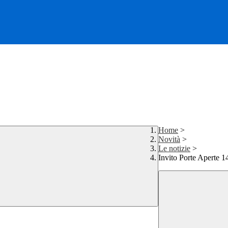
Home
>
Novità
>
Le notizie
>
Invito Porte Aperte 