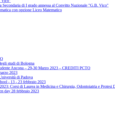
. Vico"
ola Secondaria di I grado annessa al Convitto Nazionale "G.B. Vico"
tematica con opzione Liceo Matematico
AQ
egli studi di Bologna
lo Studente Ancona – 29-30 Marzo 2023 – CREDITI PCTO
marzo 2023
Università di Padova
hool - 13 - 23 febbraio 2023
2023: Corsi di Laurea in Medicina e Chirurgia, Odontoiatria e Protesi 
pen day 28 febbraio 2023