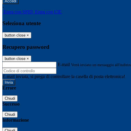
-
Entra con SPID
Entra con CIE
Seleziona utente
button close
×
Recupero password
button close
×
E-mail
Verrà inviato un messaggio all'indirizz
E-mail inviata, si prega di controllare la casella di posta elettronica!
Errore
Chiudi
Successo
Chiudi
Informazione
Chiudi