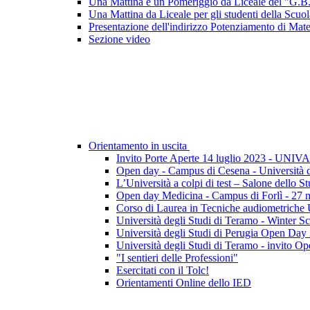
Una Mattina e un Pomeriggio da Liceale del "G.B
Una Mattina da Liceale per gli studenti della Scu
Presentazione dell'indirizzo Potenziamento di Ma
Sezione video
Orientamento in uscita
Invito Porte Aperte 14 luglio 2023 - UNIV
Open day - Campus di Cesena - Università d
L’Università a colpi di test – Salone del
Open day Medicina - Campus di Forlì - 27 
Corso di Laurea in Tecniche audiometriche 
Università degli Studi di Teramo - Winter Sc
Università degli Studi di Perugia Open Day 
Università degli Studi di Teramo - invito O
"I sentieri delle Professioni"
Esercitati con il Tolc!
Orientamenti Online dello IED