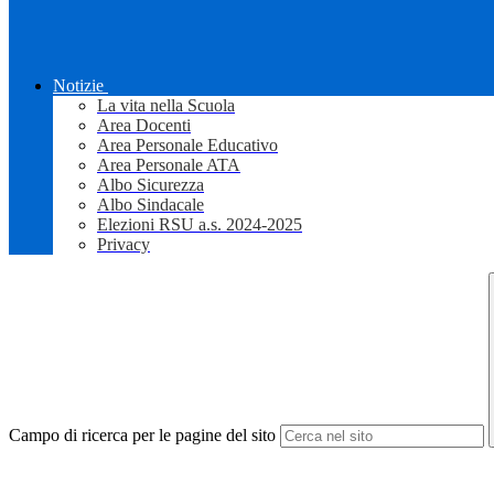
Notizie
La vita nella Scuola
Area Docenti
Area Personale Educativo
Area Personale ATA
Albo Sicurezza
Albo Sindacale
Elezioni RSU a.s. 2024-2025
Privacy
Campo di ricerca per le pagine del sito