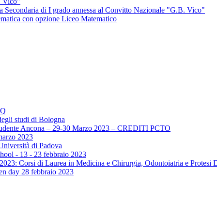
. Vico"
ola Secondaria di I grado annessa al Convitto Nazionale "G.B. Vico"
tematica con opzione Liceo Matematico
AQ
egli studi di Bologna
lo Studente Ancona – 29-30 Marzo 2023 – CREDITI PCTO
marzo 2023
Università di Padova
hool - 13 - 23 febbraio 2023
2023: Corsi di Laurea in Medicina e Chirurgia, Odontoiatria e Protesi 
pen day 28 febbraio 2023