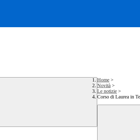
Home
>
Novità
>
Le notizie
>
Corso di Laurea in T