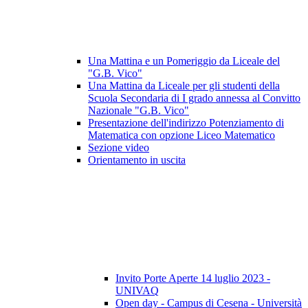
Una Mattina e un Pomeriggio da Liceale del
"G.B. Vico"
Una Mattina da Liceale per gli studenti della
Scuola Secondaria di I grado annessa al Convitto
Nazionale "G.B. Vico"
Presentazione dell'indirizzo Potenziamento di
Matematica con opzione Liceo Matematico
Sezione video
Orientamento in uscita
Invito Porte Aperte 14 luglio 2023 -
UNIVAQ
Open day - Campus di Cesena - Università