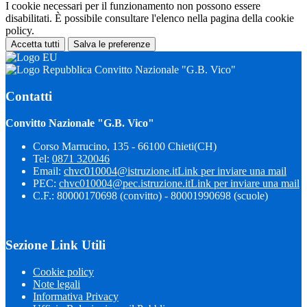
I cookie necessari per il funzionamento non possono essere
disabilitati. È possibile consultare l'elenco nella pagina della cookie
policy.
Accetta tutti
Salva le preferenze
Convitto Nazionale "G.B. Vico"
Contatti
Convitto Nazionale "G.B. Vico"
Corso Marrucino, 135 - 66100 Chieti(CH)
Tel:
0871 320046
Email:
chvc010004@istruzione.it
Link per inviare una mail
PEC:
chvc010004@pec.istruzione.it
Link per inviare una mail
C.F.: 80000170698 (convitto) - 80001990698 (scuole)
Sezione Link Utili
Cookie policy
Note legali
Informativa Privacy