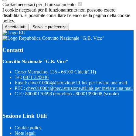
Cookie necessari per il funzionamento
I cookie necessari per il funzionamento non possono essere
disabilitati. È possibile consultare l'elenco nella pagina della cookie
policy.
Accetta tutti
Salva le preferenze
Convitto Nazionale "G.B. Vico"
Contatti
Convitto Nazionale "G.B. Vico"
Corso Marrucino, 135 - 66100 Chieti(CH)
Tel:
0871 320046
Email:
chvc010004@istruzione.it
Link per inviare una mail
PEC:
chvc010004@pec.istruzione.it
Link per inviare una mail
C.F.: 80000170698 (convitto) - 80001990698 (scuole)
Sezione Link Utili
Cookie policy
Note legali