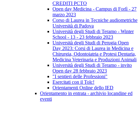
CREDITI PCTO
Open day Medicina - Campus di Forlì - 27
marzo 2023
Corso di Laurea in Tecniche audiometriche
Università di Padova
Università degli Studi di Teramo - Winter
School - 13 - 23 febbraio 2023
Università degli Studi di Perugia Open
Day 2023: Corsi di Laurea in Medicina e
Chirurgia, Odontoiatria e Protesi Dentaria,
Medicina Veterinaria e Produzioni Animali
Università degli Studi di Teramo - invito
Open day 28 febbraio 2023
"I sentieri delle Professioni"
Esercitati con il Tolc!
Orientamenti Online dello IED
Orientamento in entrata - archivio locandine ed
eventi