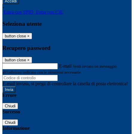
-
Entra con SPID
Entra con CIE
Seleziona utente
button close
×
Recupero password
button close
×
E-mail
Verrà inviato un messaggio
all'indirizzo indicato con le istruzioni necessarie.
E-mail inviata, si prega di controllare la casella di posta elettronica!
Errore
Chiudi
Successo
Chiudi
Informazione