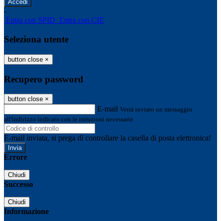
-
Entra con SPID
Entra con CIE
Seleziona utente
button close
×
Recupero password
button close
×
E-mail
Verrà inviato un messaggio
all'indirizzo indicato con le istruzioni necessarie.
E-mail inviata, si prega di controllare la casella di posta elettronica!
Errore
Chiudi
Successo
Chiudi
Informazione