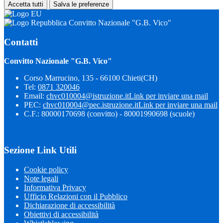
Accetta tutti
Salva le preferenze
Convitto Nazionale "G.B. Vico"
Contatti
Convitto Nazionale "G.B. Vico"
Corso Marrucino, 135 - 66100 Chieti(CH)
Tel:
0871 320046
Email:
chvc010004@istruzione.it
Link per inviare una mail
PEC:
chvc010004@pec.istruzione.it
Link per inviare una mail
C.F.: 80000170698 (convitto) - 80001990698 (scuole)
Sezione Link Utili
Cookie policy
Note legali
Informativa Privacy
Ufficio Relazioni con il Pubblico
Dichiarazione di accessibilità
Obiettivi di accessibilità