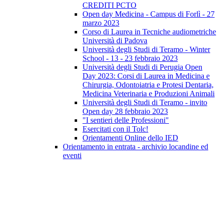
CREDITI PCTO
Open day Medicina - Campus di Forlì - 27
marzo 2023
Corso di Laurea in Tecniche audiometriche
Università di Padova
Università degli Studi di Teramo - Winter
School - 13 - 23 febbraio 2023
Università degli Studi di Perugia Open
Day 2023: Corsi di Laurea in Medicina e
Chirurgia, Odontoiatria e Protesi Dentaria,
Medicina Veterinaria e Produzioni Animali
Università degli Studi di Teramo - invito
Open day 28 febbraio 2023
"I sentieri delle Professioni"
Esercitati con il Tolc!
Orientamenti Online dello IED
Orientamento in entrata - archivio locandine ed
eventi