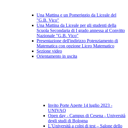
Una Mattina e un Pomeriggio da Liceale del
"G.B. Vico"
Una Mattina da Liceale per gli studenti della
Scuola Secondaria di I grado annessa al Convitto
Nazionale "G.B. Vico"
Presentazione dell'indirizzo Potenziamento di
Matematica con opzione Liceo Matematico
Sezione video
Orientamento in uscita
Invito Porte Aperte 14 luglio 2023 -
UNIVAQ
Open day - Campus di Cesena - Università
degli studi di Bologna
L’Università a colpi di test – Salone dello