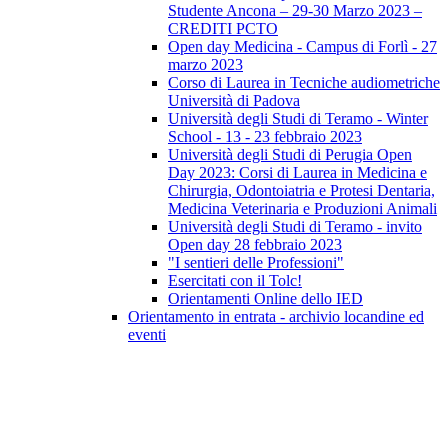
Studente Ancona – 29-30 Marzo 2023 –
CREDITI PCTO
Open day Medicina - Campus di Forlì - 27
marzo 2023
Corso di Laurea in Tecniche audiometriche
Università di Padova
Università degli Studi di Teramo - Winter
School - 13 - 23 febbraio 2023
Università degli Studi di Perugia Open
Day 2023: Corsi di Laurea in Medicina e
Chirurgia, Odontoiatria e Protesi Dentaria,
Medicina Veterinaria e Produzioni Animali
Università degli Studi di Teramo - invito
Open day 28 febbraio 2023
"I sentieri delle Professioni"
Esercitati con il Tolc!
Orientamenti Online dello IED
Orientamento in entrata - archivio locandine ed
eventi