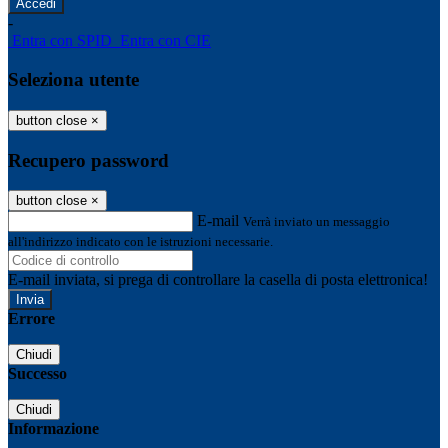
-
Entra con SPID
Entra con CIE
Seleziona utente
button close
×
Recupero password
button close
×
E-mail
Verrà inviato un messaggio
all'indirizzo indicato con le istruzioni necessarie.
E-mail inviata, si prega di controllare la casella di posta elettronica!
Errore
Chiudi
Successo
Chiudi
Informazione