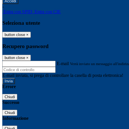
-
Entra con SPID
Entra con CIE
Seleziona utente
button close
×
Recupero password
button close
×
E-mail
Verrà inviato un messaggio all'indirizz
E-mail inviata, si prega di controllare la casella di posta elettronica!
Errore
Chiudi
Successo
Chiudi
Informazione
Chiudi