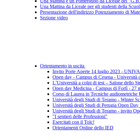
Una Mattina e un Pomeriggio da Liceale del "G.B
Una Mattina da Liceale per gli studenti della Scu
Presentazione dell'indirizzo Potenziamento di Ma
Sezione video
Orientamento in uscita
Invito Porte Aperte 14 luglio 2023 - UNIV
Open day - Campus di Cesena - Università d
L’Università a colpi di test – Salone del
Open day Medicina - Campus di Forlì - 27 
Corso di Laurea in Tecniche audiometriche 
Università degli Studi di Teramo - Winter Sc
Università degli Studi di Perugia Open Day 
Università degli Studi di Teramo - invito O
"I sentieri delle Professioni"
Esercitati con il Tolc!
Orientamenti Online dello IED