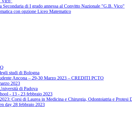
. Vico"
ola Secondaria di I grado annessa al Convitto Nazionale "G.B. Vico"
tematica con opzione Liceo Matematico
AQ
egli studi di Bologna
lo Studente Ancona – 29-30 Marzo 2023 – CREDITI PCTO
marzo 2023
Università di Padova
hool - 13 - 23 febbraio 2023
2023: Corsi di Laurea in Medicina e Chirurgia, Odontoiatria e Protesi 
pen day 28 febbraio 2023