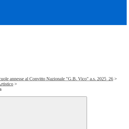
cuole annesse al Convitto Nazionale "G.B. Vico" a.s. 2025_26
>
rtistico
>
a