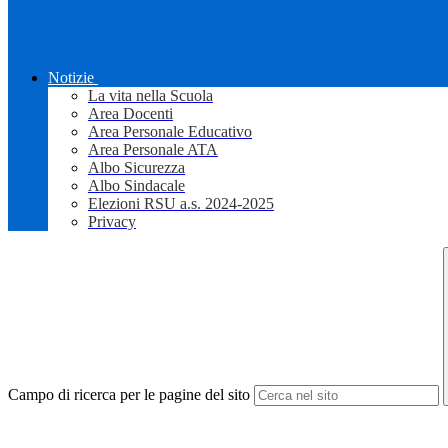
Notizie
La vita nella Scuola
Area Docenti
Area Personale Educativo
Area Personale ATA
Albo Sicurezza
Albo Sindacale
Elezioni RSU a.s. 2024-2025
Privacy
Campo di ricerca per le pagine del sito