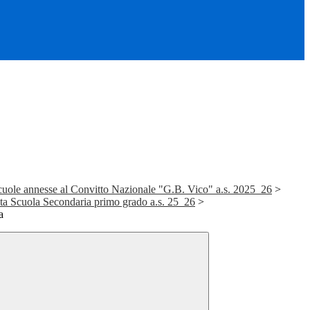
cuole annesse al Convitto Nazionale "G.B. Vico" a.s. 2025_26
>
ata Scuola Secondaria primo grado a.s. 25_26
>
a