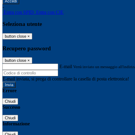
-
Entra con SPID
Entra con CIE
Seleziona utente
button close
×
Recupero password
button close
×
E-mail
Verrà inviato un messaggio all'indirizz
E-mail inviata, si prega di controllare la casella di posta elettronica!
Errore
Chiudi
Successo
Chiudi
Informazione
Chiudi