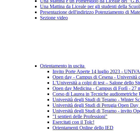
Una Mattina e un Pomeriggio da Liceale del "G.B
Una Mattina da Liceale per gli studenti della Scu
Presentazione dell'indirizzo Potenziamento di Ma
Sezione video
Orientamento in uscita
Invito Porte Aperte 14 luglio 2023 - UNIV
Open day - Campus di Cesena - Università d
L’Università a colpi di test – Salone del
Open day Medicina - Campus di Forlì - 27 
Corso di Laurea in Tecniche audiometriche 
Università degli Studi di Teramo - Winter Sc
Università degli Studi di Perugia Open Day 
Università degli Studi di Teramo - invito O
"I sentieri delle Professioni"
Esercitati con il Tolc!
Orientamenti Online dello IED