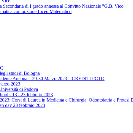
. Vico"
ola Secondaria di I grado annessa al Convitto Nazionale "G.B. Vico"
tematica con opzione Liceo Matematico
AQ
egli studi di Bologna
lo Studente Ancona – 29-30 Marzo 2023 – CREDITI PCTO
marzo 2023
Università di Padova
hool - 13 - 23 febbraio 2023
2023: Corsi di Laurea in Medicina e Chirurgia, Odontoiatria e Protesi 
pen day 28 febbraio 2023