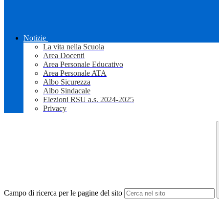
Notizie
La vita nella Scuola
Area Docenti
Area Personale Educativo
Area Personale ATA
Albo Sicurezza
Albo Sindacale
Elezioni RSU a.s. 2024-2025
Privacy
Campo di ricerca per le pagine del sito