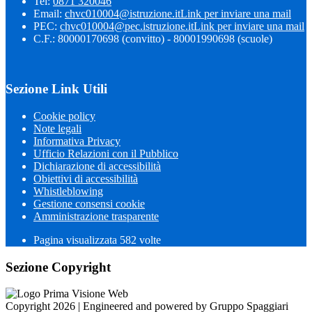
Tel:
0871 320046
Email:
chvc010004@istruzione.it
Link per inviare una mail
PEC:
chvc010004@pec.istruzione.it
Link per inviare una mail
C.F.: 80000170698 (convitto) - 80001990698 (scuole)
Sezione Link Utili
Cookie policy
Note legali
Informativa Privacy
Ufficio Relazioni con il Pubblico
Dichiarazione di accessibilità
Obiettivi di accessibilità
Whistleblowing
Gestione consensi cookie
Amministrazione trasparente
Pagina visualizzata
582
volte
Sezione Copyright
Copyright 2026 | Engineered and powered by Gruppo Spaggiari