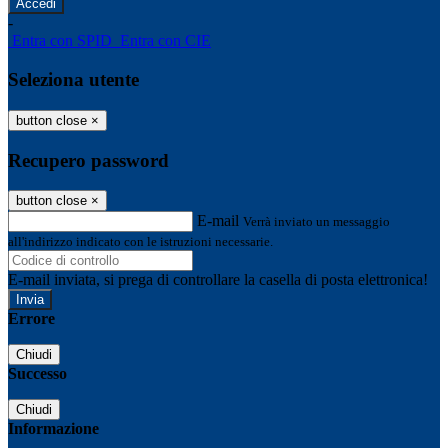
-
Entra con SPID
Entra con CIE
Seleziona utente
button close
×
Recupero password
button close
×
E-mail
Verrà inviato un messaggio
all'indirizzo indicato con le istruzioni necessarie.
E-mail inviata, si prega di controllare la casella di posta elettronica!
Errore
Chiudi
Successo
Chiudi
Informazione