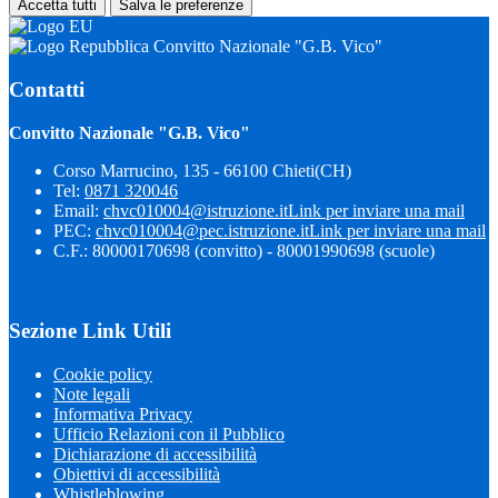
Accetta tutti
Salva le preferenze
Convitto Nazionale "G.B. Vico"
Contatti
Convitto Nazionale "G.B. Vico"
Corso Marrucino, 135 - 66100 Chieti(CH)
Tel:
0871 320046
Email:
chvc010004@istruzione.it
Link per inviare una mail
PEC:
chvc010004@pec.istruzione.it
Link per inviare una mail
C.F.: 80000170698 (convitto) - 80001990698 (scuole)
Sezione Link Utili
Cookie policy
Note legali
Informativa Privacy
Ufficio Relazioni con il Pubblico
Dichiarazione di accessibilità
Obiettivi di accessibilità
Whistleblowing