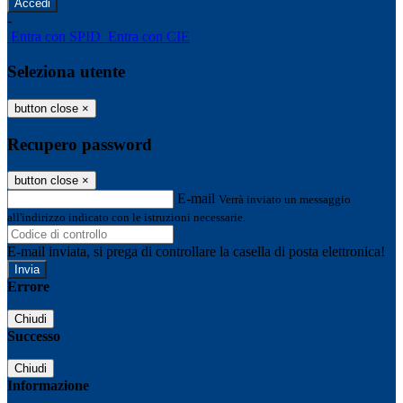
-
Entra con SPID
Entra con CIE
Seleziona utente
button close
×
Recupero password
button close
×
E-mail
Verrà inviato un messaggio
all'indirizzo indicato con le istruzioni necessarie.
E-mail inviata, si prega di controllare la casella di posta elettronica!
Errore
Chiudi
Successo
Chiudi
Informazione