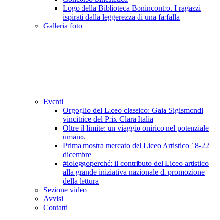
Logo della Biblioteca Bonincontro. I ragazzi
ispirati dalla leggerezza di una farfalla
Galleria foto
Eventi
Orgoglio del Liceo classico: Gaia Sigismondi
vincitrice del Prix Clara Italia
Oltre il limite: un viaggio onirico nel potenziale
umano.
Prima mostra mercato del Liceo Artistico 18-22
dicembre
#ioleggoperché: il contributo del Liceo artistico
alla grande iniziativa nazionale di promozione
della lettura
Sezione video
Avvisi
Contatti