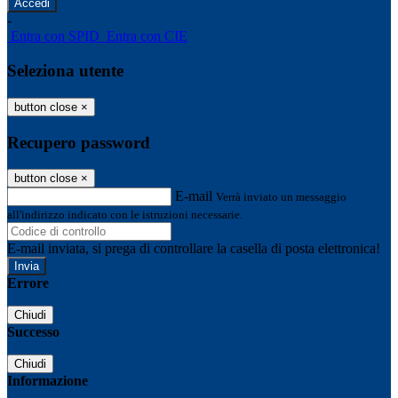
-
Entra con SPID
Entra con CIE
Seleziona utente
button close
×
Recupero password
button close
×
E-mail
Verrà inviato un messaggio
all'indirizzo indicato con le istruzioni necessarie.
E-mail inviata, si prega di controllare la casella di posta elettronica!
Errore
Chiudi
Successo
Chiudi
Informazione