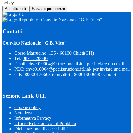
policy.
Accetta tutti
Salva le preferenze
Convitto Nazionale "G.B. Vico"
Contatti
Convitto Nazionale "G.B. Vico"
Corso Marrucino, 135 - 66100 Chieti(CH)
Tel:
0871 320046
Email:
chvc010004@istruzione.it
Link per inviare una mail
PEC:
chvc010004@pec.istruzione.it
Link per inviare una mail
C.F.: 80000170698 (convitto) - 80001990698 (scuole)
Sezione Link Utili
Cookie policy
Note legali
Informativa Privacy
Ufficio Relazioni con il Pubblico
Dichiarazione di accessibilità