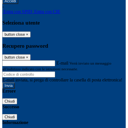
-
Entra con SPID
Entra con CIE
Seleziona utente
button close
×
Recupero password
button close
×
E-mail
Verrà inviato un messaggio
all'indirizzo indicato con le istruzioni necessarie.
E-mail inviata, si prega di controllare la casella di posta elettronica!
Errore
Chiudi
Successo
Chiudi
Informazione