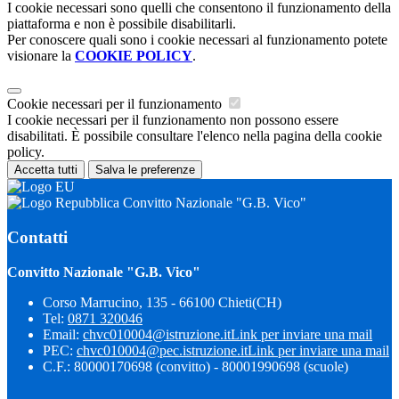
I cookie necessari sono quelli che consentono il funzionamento della
piattaforma e non è possibile disabilitarli.
Per conoscere quali sono i cookie necessari al funzionamento potete
visionare la
COOKIE POLICY
.
Cookie necessari per il funzionamento
I cookie necessari per il funzionamento non possono essere
disabilitati. È possibile consultare l'elenco nella pagina della cookie
policy.
Accetta tutti
Salva le preferenze
Convitto Nazionale "G.B. Vico"
Contatti
Convitto Nazionale "G.B. Vico"
Corso Marrucino, 135 - 66100 Chieti(CH)
Tel:
0871 320046
Email:
chvc010004@istruzione.it
Link per inviare una mail
PEC:
chvc010004@pec.istruzione.it
Link per inviare una mail
C.F.: 80000170698 (convitto) - 80001990698 (scuole)