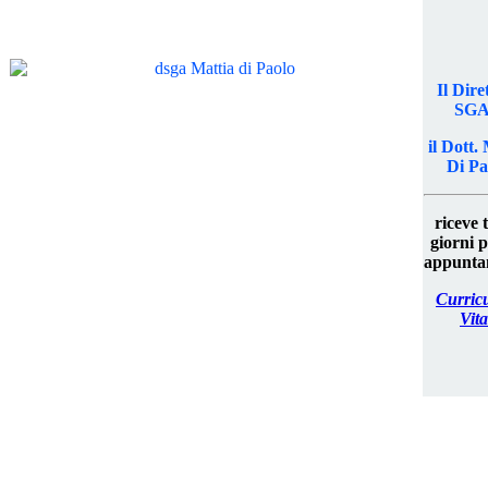
Il Dire
SGA
il Dott.
Di Pa
riceve t
giorni 
appunt
a
Curric
Vit