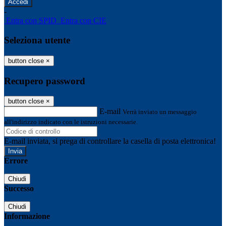
-
Entra con SPID
Entra con CIE
Seleziona utente
button close
×
Recupero password
button close
×
E-mail
Verrà inviato un messaggio
all'indirizzo indicato con le istruzioni necessarie.
E-mail inviata, si prega di controllare la casella di posta elettronica!
Errore
Chiudi
Successo
Chiudi
Informazione