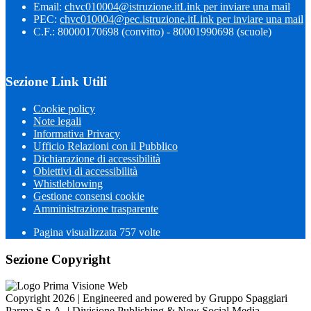
Email:
chvc010004@istruzione.it
Link per inviare una mail
PEC:
chvc010004@pec.istruzione.it
Link per inviare una mail
C.F.: 80000170698 (convitto) - 80001990698 (scuole)
Sezione Link Utili
Cookie policy
Note legali
Informativa Privacy
Ufficio Relazioni con il Pubblico
Dichiarazione di accessibilità
Obiettivi di accessibilità
Whistleblowing
Gestione consensi cookie
Amministrazione trasparente
Pagina visualizzata
757
volte
Sezione Copyright
Copyright 2026 | Engineered and powered by Gruppo Spaggiari
Parma S.p.A. | Divisione Publishing & New Social Media