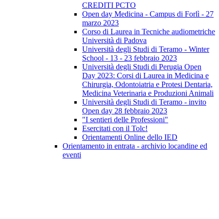
CREDITI PCTO
Open day Medicina - Campus di Forlì - 27
marzo 2023
Corso di Laurea in Tecniche audiometriche
Università di Padova
Università degli Studi di Teramo - Winter
School - 13 - 23 febbraio 2023
Università degli Studi di Perugia Open
Day 2023: Corsi di Laurea in Medicina e
Chirurgia, Odontoiatria e Protesi Dentaria,
Medicina Veterinaria e Produzioni Animali
Università degli Studi di Teramo - invito
Open day 28 febbraio 2023
"I sentieri delle Professioni"
Esercitati con il Tolc!
Orientamenti Online dello IED
Orientamento in entrata - archivio locandine ed
eventi