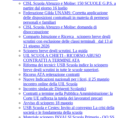
CISL Scuola Abruzzo e Molise: 150 SCUOLE G.P.S. a
partire dal giorno 16 luglio
Federazione Gilda UNAMS: Corretta applicazione
delle disposizioni contrattuali in materia di permessi
personali e familiari
CISL Scuola Abruzzo e Molise: domanda di
disoccupazione
Comparto Istruzione e Ricerca_ sciopero breve degli
scrutini con esclusione delle classi terminali_ dal 13 al
21 giugno 2026
Sciopero breve degli scrutini. La guida
UIL SCUOLA CHIETI - RICORSO ABUSO
CONTRATTI A TERMINE ATA
Riforma dei tecnici: USB Scuola indice lo sciopero
breve degli scrutini in tutte le scuole superiori,
Ricorso ATA reiterazione contratti
Nuove Indicazioni nazionali per i licei, il 25 maggio
incontro online della UIL Scuola
Incontro sindacale Dirigenti Scolastici
Contratti a termine nella Pubblica Amministrazione: la
Corte UE rafforza la tutela dei lavoratori precari
Avviso di sciopero 18 maggio
USB Scuola e Cestes: Invito al convegno La crisi della
società e le fondamenta della scuola
Materiale sciopero INVALSI Scuola Primaria - OO.SS.