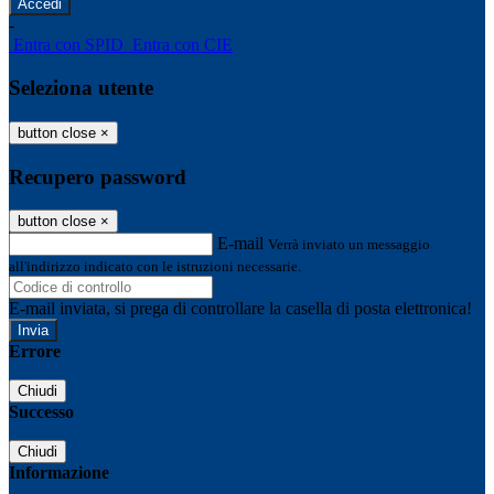
-
Entra con SPID
Entra con CIE
Seleziona utente
button close
×
Recupero password
button close
×
E-mail
Verrà inviato un messaggio
all'indirizzo indicato con le istruzioni necessarie.
E-mail inviata, si prega di controllare la casella di posta elettronica!
Errore
Chiudi
Successo
Chiudi
Informazione