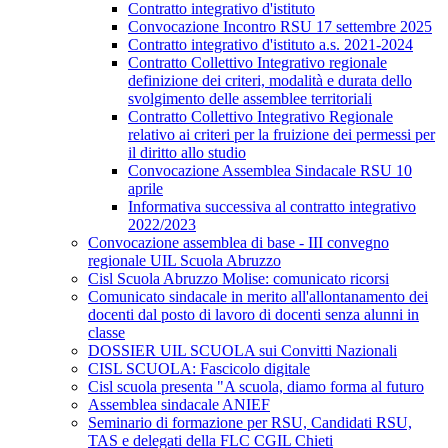
Contratto integrativo d'istituto
Convocazione Incontro RSU 17 settembre 2025
Contratto integrativo d'istituto a.s. 2021-2024
Contratto Collettivo Integrativo regionale
definizione dei criteri, modalità e durata dello
svolgimento delle assemblee territoriali
Contratto Collettivo Integrativo Regionale
relativo ai criteri per la fruizione dei permessi per
il diritto allo studio
Convocazione Assemblea Sindacale RSU 10
aprile
Informativa successiva al contratto integrativo
2022/2023
Convocazione assemblea di base - III convegno
regionale UIL Scuola Abruzzo
Cisl Scuola Abruzzo Molise: comunicato ricorsi
Comunicato sindacale in merito all'allontanamento dei
docenti dal posto di lavoro di docenti senza alunni in
classe
DOSSIER UIL SCUOLA sui Convitti Nazionali
CISL SCUOLA: Fascicolo digitale
Cisl scuola presenta "A scuola, diamo forma al futuro
Assemblea sindacale ANIEF
Seminario di formazione per RSU, Candidati RSU,
TAS e delegati della FLC CGIL Chieti