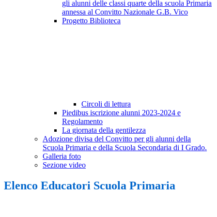
gli alunni delle classi quarte della scuola Primaria
annessa al Convitto Nazionale G.B. Vico
Progetto Biblioteca
Circoli di lettura
Piedibus iscrizione alunni 2023-2024 e
Regolamento
La giornata della gentilezza
Adozione divisa del Convitto per gli alunni della
Scuola Primaria e della Scuola Secondaria di I Grado.
Galleria foto
Sezione video
Elenco Educatori Scuola Primaria