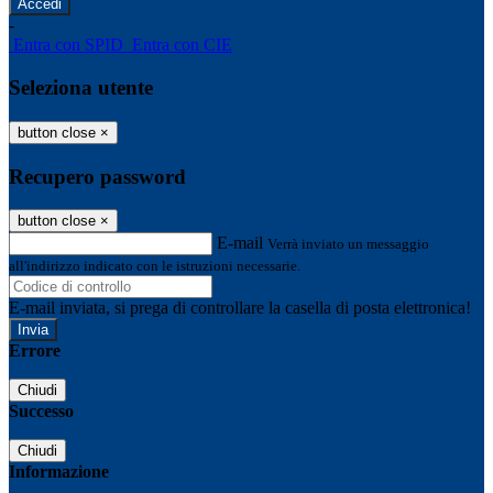
-
Entra con SPID
Entra con CIE
Seleziona utente
button close
×
Recupero password
button close
×
E-mail
Verrà inviato un messaggio
all'indirizzo indicato con le istruzioni necessarie.
E-mail inviata, si prega di controllare la casella di posta elettronica!
Errore
Chiudi
Successo
Chiudi
Informazione