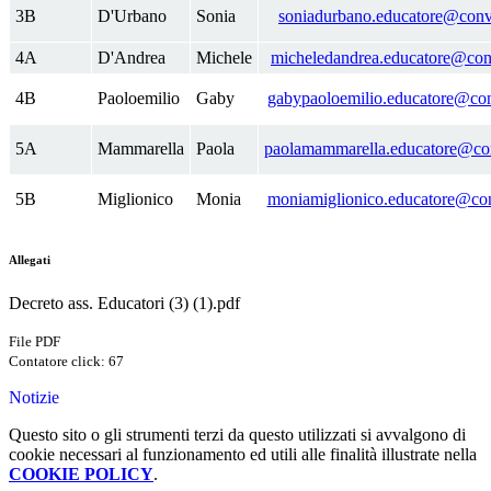
3B
D'Urbano
Sonia
soniadurbano.educatore@convi
4A
D'Andrea
Michele
micheledandrea.educatore@conv
4B
Paoloemilio
Gaby
gabypaoloemilio.educatore@conv
5A
Mammarella
Paola
paolamammarella.educatore@conv
5B
Miglionico
Monia
moniamiglionico.educatore@conv
Allegati
Decreto ass. Educatori (3) (1).pdf
File PDF
Contatore click: 67
Notizie
Questo sito o gli strumenti terzi da questo utilizzati si avvalgono di
cookie necessari al funzionamento ed utili alle finalità illustrate nella
COOKIE POLICY
.