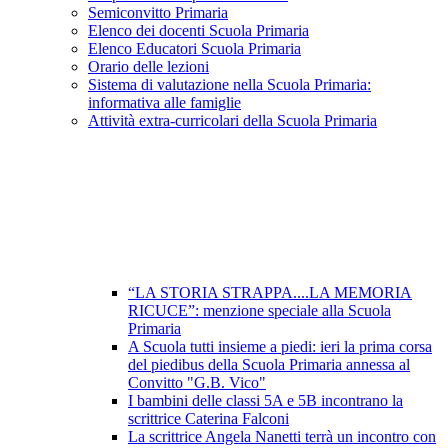
Semiconvitto Primaria
Elenco dei docenti Scuola Primaria
Elenco Educatori Scuola Primaria
Orario delle lezioni
Sistema di valutazione nella Scuola Primaria:
informativa alle famiglie
Attività extra-curricolari della Scuola Primaria
“LA STORIA STRAPPA....LA MEMORIA
RICUCE”: menzione speciale alla Scuola
Primaria
A Scuola tutti insieme a piedi: ieri la prima corsa
del piedibus della Scuola Primaria annessa al
Convitto "G.B. Vico"
I bambini delle classi 5A e 5B incontrano la
scrittrice Caterina Falconi
La scrittrice Angela Nanetti terrà un incontro con