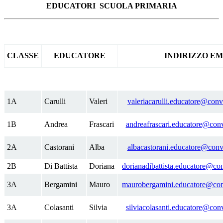
EDUCATORI
SCUOLA PRIMARIA
CLASSE
EDUCATORE
INDIRIZZO EM
1A
Carulli
Valeri
valeriacarulli.educatore@convi
1B
Andrea
Frascari
andreafrascari.educatore@conv
2A
Castorani
Alba
albacastorani.educatore@convi
2B
Di Battista
Doriana
dorianadibattista.educatore@con
3A
Bergamini
Mauro
maurobergamini.educatore@conv
3A
Colasanti
Silvia
silviacolasanti.educatore@conv