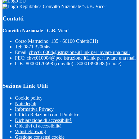
Convitto Nazionale "G.B. Vico"
Contatti
Convitto Nazionale "G.B. Vico"
Corso Marrucino, 135 - 66100 Chieti(CH)
Tel:
0871 320046
Email:
chvc010004@istruzione.it
Link per inviare una mail
PEC:
chvc010004@pec.istruzione.it
Link per inviare una mail
C.F.: 80000170698 (convitto) - 80001990698 (scuole)
Sezione Link Utili
Cookie policy
Note legali
Informativa Privacy
Ufficio Relazioni con il Pubblico
Dichiarazione di accessibilità
Obiettivi di accessibilità
Whistleblowing
Gestione consensi cookie