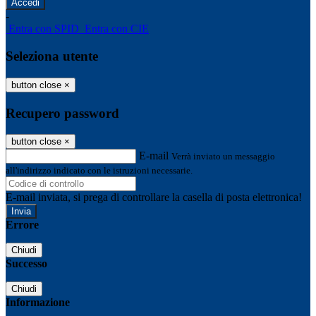
-
Entra con SPID
Entra con CIE
Seleziona utente
button close
×
Recupero password
button close
×
E-mail
Verrà inviato un messaggio
all'indirizzo indicato con le istruzioni necessarie.
E-mail inviata, si prega di controllare la casella di posta elettronica!
Errore
Chiudi
Successo
Chiudi
Informazione