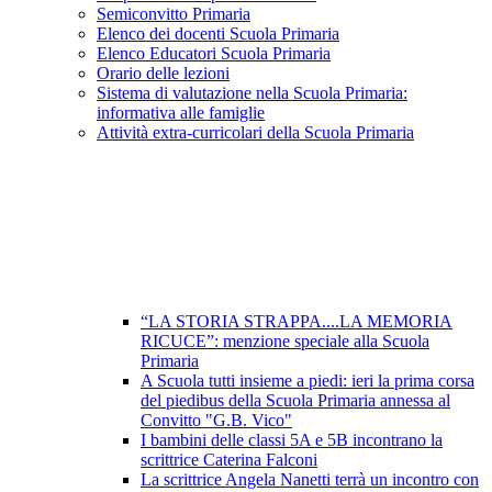
Semiconvitto Primaria
Elenco dei docenti Scuola Primaria
Elenco Educatori Scuola Primaria
Orario delle lezioni
Sistema di valutazione nella Scuola Primaria:
informativa alle famiglie
Attività extra-curricolari della Scuola Primaria
“LA STORIA STRAPPA....LA MEMORIA
RICUCE”: menzione speciale alla Scuola
Primaria
A Scuola tutti insieme a piedi: ieri la prima corsa
del piedibus della Scuola Primaria annessa al
Convitto "G.B. Vico"
I bambini delle classi 5A e 5B incontrano la
scrittrice Caterina Falconi
La scrittrice Angela Nanetti terrà un incontro con