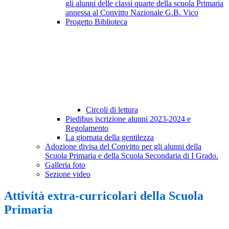
gli alunni delle classi quarte della scuola Primaria
annessa al Convitto Nazionale G.B. Vico
Progetto Biblioteca
Circoli di lettura
Piedibus iscrizione alunni 2023-2024 e
Regolamento
La giornata della gentilezza
Adozione divisa del Convitto per gli alunni della
Scuola Primaria e della Scuola Secondaria di I Grado.
Galleria foto
Sezione video
Attività extra-curricolari della Scuola
Primaria