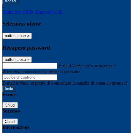
-
Entra con SPID
Entra con CIE
Seleziona utente
button close
×
Recupero password
button close
×
E-mail
Verrà inviato un messaggio
all'indirizzo indicato con le istruzioni necessarie.
E-mail inviata, si prega di controllare la casella di posta elettronica!
Errore
Chiudi
Successo
Chiudi
Informazione