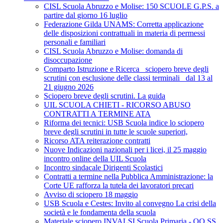
CISL Scuola Abruzzo e Molise: 150 SCUOLE G.P.S. a
partire dal giorno 16 luglio
Federazione Gilda UNAMS: Corretta applicazione
delle disposizioni contrattuali in materia di permessi
personali e familiari
CISL Scuola Abruzzo e Molise: domanda di
disoccupazione
Comparto Istruzione e Ricerca_ sciopero breve degli
scrutini con esclusione delle classi terminali_ dal 13 al
21 giugno 2026
Sciopero breve degli scrutini. La guida
UIL SCUOLA CHIETI - RICORSO ABUSO
CONTRATTI A TERMINE ATA
Riforma dei tecnici: USB Scuola indice lo sciopero
breve degli scrutini in tutte le scuole superiori,
Ricorso ATA reiterazione contratti
Nuove Indicazioni nazionali per i licei, il 25 maggio
incontro online della UIL Scuola
Incontro sindacale Dirigenti Scolastici
Contratti a termine nella Pubblica Amministrazione: la
Corte UE rafforza la tutela dei lavoratori precari
Avviso di sciopero 18 maggio
USB Scuola e Cestes: Invito al convegno La crisi della
società e le fondamenta della scuola
Materiale sciopero INVALSI Scuola Primaria - OO.SS.