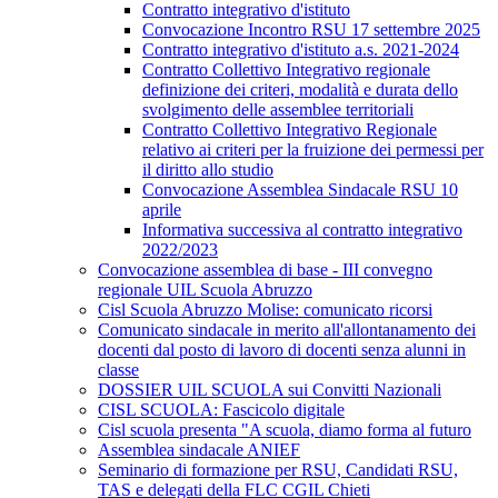
Contratto integrativo d'istituto
Convocazione Incontro RSU 17 settembre 2025
Contratto integrativo d'istituto a.s. 2021-2024
Contratto Collettivo Integrativo regionale
definizione dei criteri, modalità e durata dello
svolgimento delle assemblee territoriali
Contratto Collettivo Integrativo Regionale
relativo ai criteri per la fruizione dei permessi per
il diritto allo studio
Convocazione Assemblea Sindacale RSU 10
aprile
Informativa successiva al contratto integrativo
2022/2023
Convocazione assemblea di base - III convegno
regionale UIL Scuola Abruzzo
Cisl Scuola Abruzzo Molise: comunicato ricorsi
Comunicato sindacale in merito all'allontanamento dei
docenti dal posto di lavoro di docenti senza alunni in
classe
DOSSIER UIL SCUOLA sui Convitti Nazionali
CISL SCUOLA: Fascicolo digitale
Cisl scuola presenta "A scuola, diamo forma al futuro
Assemblea sindacale ANIEF
Seminario di formazione per RSU, Candidati RSU,
TAS e delegati della FLC CGIL Chieti