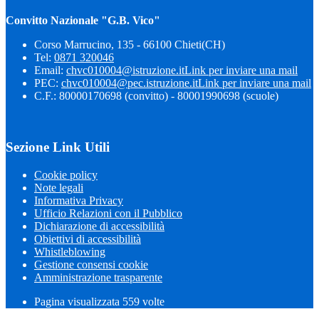
Convitto Nazionale "G.B. Vico"
Corso Marrucino, 135 - 66100 Chieti(CH)
Tel:
0871 320046
Email:
chvc010004@istruzione.it
Link per inviare una mail
PEC:
chvc010004@pec.istruzione.it
Link per inviare una mail
C.F.: 80000170698 (convitto) - 80001990698 (scuole)
Sezione Link Utili
Cookie policy
Note legali
Informativa Privacy
Ufficio Relazioni con il Pubblico
Dichiarazione di accessibilità
Obiettivi di accessibilità
Whistleblowing
Gestione consensi cookie
Amministrazione trasparente
Pagina visualizzata
559
volte