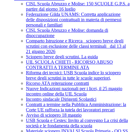
CISL Scuola Abruzzo e Molise: 150 SCUOLE G.P.S. a
partire dal giorno 16 luglio
Federazione Gilda UNAMS: Corretta applicazione
delle disposizioni contrattuali in materia di permessi
personali e familiari
CISL Scuola Abruzzo e Molise: domanda di
disoccupazione
Comparto Istruzione e Ricerca_ sciopero breve degli
scrutini con esclusione delle classi terminali_ dal 13 al
21 giugno 2026
Sciopero breve degli scrutini. La guida
UIL SCUOLA CHIETI - RICORSO ABUSO
CONTRATTI A TERMINE ATA
Riforma dei tecnici: USB Scuola indice lo sciopero
breve degli scrutini in tutte le scuole superiori,
Ricorso ATA reiterazione contratti
Nuove Indicazioni nazionali per i licei, il 25 maggio
incontro online della UIL Scuola
Incontro sindacale Dirigenti Scolastici
Contratti a termine nella Pubblica Amministrazione: la
Corte UE rafforza la tutela dei lavoratori precari
Avviso di sciopero 18 maggio
USB Scuola e Cestes: Invito al convegno La crisi della
società e le fondamenta della scuola
Materiale sciopero INVALSI Scuola Primaria - OO.SS.