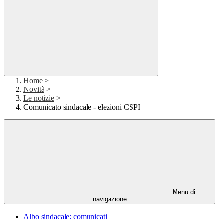
Home
>
Novità
>
Le notizie
>
Comunicato sindacale - elezioni CSPI
Menu di
navigazione
Albo sindacale: comunicati