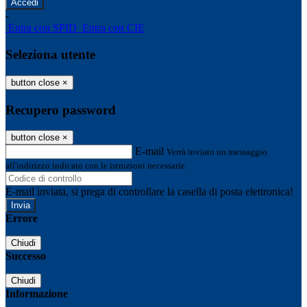
-
Entra con SPID
Entra con CIE
Seleziona utente
button close
×
Recupero password
button close
×
E-mail
Verrà inviato un messaggio
all'indirizzo indicato con le istruzioni necessarie.
E-mail inviata, si prega di controllare la casella di posta elettronica!
Errore
Chiudi
Successo
Chiudi
Informazione