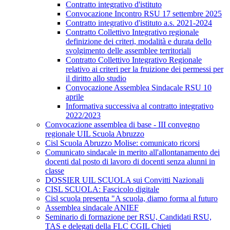
Contratto integrativo d'istituto
Convocazione Incontro RSU 17 settembre 2025
Contratto integrativo d'istituto a.s. 2021-2024
Contratto Collettivo Integrativo regionale
definizione dei criteri, modalità e durata dello
svolgimento delle assemblee territoriali
Contratto Collettivo Integrativo Regionale
relativo ai criteri per la fruizione dei permessi per
il diritto allo studio
Convocazione Assemblea Sindacale RSU 10
aprile
Informativa successiva al contratto integrativo
2022/2023
Convocazione assemblea di base - III convegno
regionale UIL Scuola Abruzzo
Cisl Scuola Abruzzo Molise: comunicato ricorsi
Comunicato sindacale in merito all'allontanamento dei
docenti dal posto di lavoro di docenti senza alunni in
classe
DOSSIER UIL SCUOLA sui Convitti Nazionali
CISL SCUOLA: Fascicolo digitale
Cisl scuola presenta "A scuola, diamo forma al futuro
Assemblea sindacale ANIEF
Seminario di formazione per RSU, Candidati RSU,
TAS e delegati della FLC CGIL Chieti