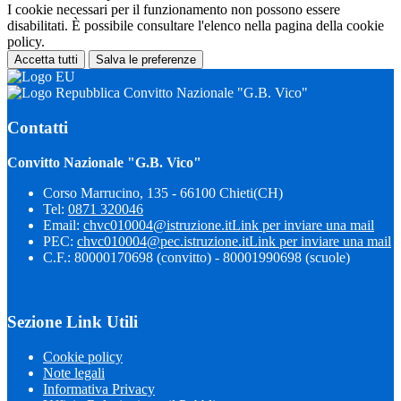
I cookie necessari per il funzionamento non possono essere
disabilitati. È possibile consultare l'elenco nella pagina della cookie
policy.
Accetta tutti
Salva le preferenze
Convitto Nazionale "G.B. Vico"
Contatti
Convitto Nazionale "G.B. Vico"
Corso Marrucino, 135 - 66100 Chieti(CH)
Tel:
0871 320046
Email:
chvc010004@istruzione.it
Link per inviare una mail
PEC:
chvc010004@pec.istruzione.it
Link per inviare una mail
C.F.: 80000170698 (convitto) - 80001990698 (scuole)
Sezione Link Utili
Cookie policy
Note legali
Informativa Privacy