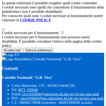
In questa schermata è possibile scegliere quali cookie consentire.
I cookie necessari sono quelli che consentono il funzionamento della
piattaforma e non è possibile disabilitarli.
Per conoscere quali sono i cookie necessari al funzionamento potete
visionare la
COOKIE POLICY
.
Cookie necessari per il funzionamento
I cookie necessari per il funzionamento non possono essere
disabilitati. È possibile consultare l'elenco nella pagina della cookie
policy.
Accetta tutti
Salva le preferenze
Convitto Nazionale "G.B. Vico"
Contatti
Convitto Nazionale "G.B. Vico"
Corso Marrucino, 135 - 66100 Chieti(CH)
Tel:
0871 320046
Email:
chvc010004@istruzione.it
Link per inviare una mail
PEC:
chvc010004@pec.istruzione.it
Link per inviare una mail
C.F.: 80000170698 (convitto) - 80001990698 (scuole)