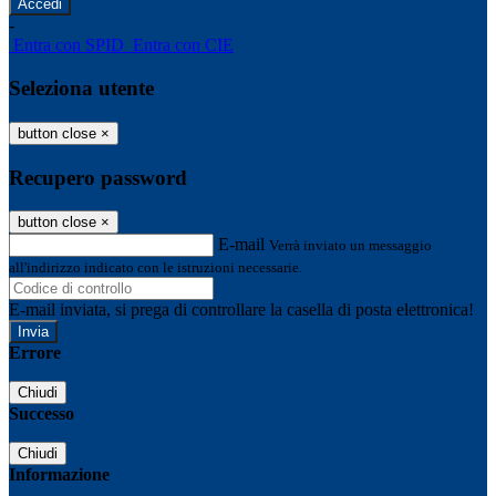
-
Entra con SPID
Entra con CIE
Seleziona utente
button close
×
Recupero password
button close
×
E-mail
Verrà inviato un messaggio
all'indirizzo indicato con le istruzioni necessarie.
E-mail inviata, si prega di controllare la casella di posta elettronica!
Errore
Chiudi
Successo
Chiudi
Informazione