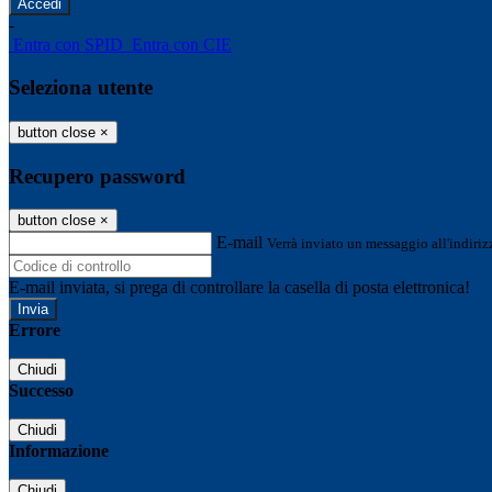
-
Entra con SPID
Entra con CIE
Seleziona utente
button close
×
Recupero password
button close
×
E-mail
Verrà inviato un messaggio all'indirizz
E-mail inviata, si prega di controllare la casella di posta elettronica!
Errore
Chiudi
Successo
Chiudi
Informazione
Chiudi