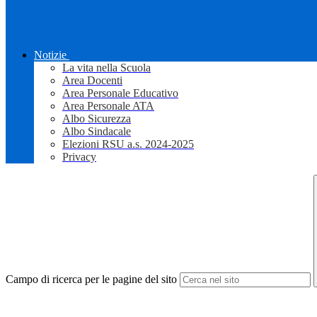
Notizie
La vita nella Scuola
Area Docenti
Area Personale Educativo
Area Personale ATA
Albo Sicurezza
Albo Sindacale
Elezioni RSU a.s. 2024-2025
Privacy
Campo di ricerca per le pagine del sito