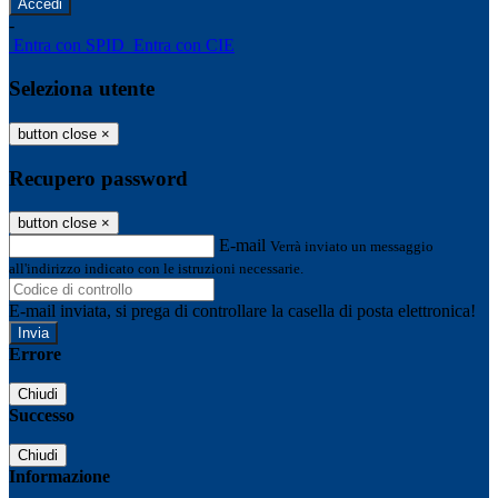
-
Entra con SPID
Entra con CIE
Seleziona utente
button close
×
Recupero password
button close
×
E-mail
Verrà inviato un messaggio
all'indirizzo indicato con le istruzioni necessarie.
E-mail inviata, si prega di controllare la casella di posta elettronica!
Errore
Chiudi
Successo
Chiudi
Informazione