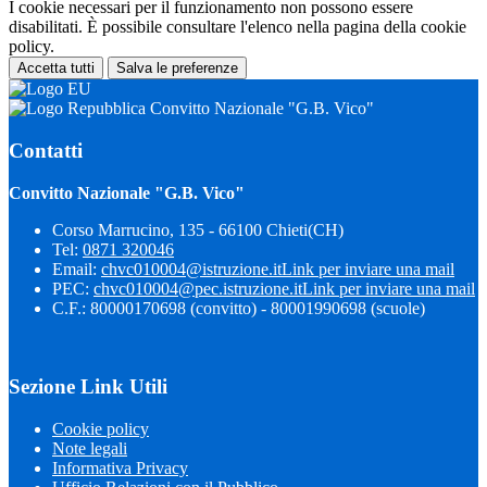
I cookie necessari per il funzionamento non possono essere
disabilitati. È possibile consultare l'elenco nella pagina della cookie
policy.
Accetta tutti
Salva le preferenze
Convitto Nazionale "G.B. Vico"
Contatti
Convitto Nazionale "G.B. Vico"
Corso Marrucino, 135 - 66100 Chieti(CH)
Tel:
0871 320046
Email:
chvc010004@istruzione.it
Link per inviare una mail
PEC:
chvc010004@pec.istruzione.it
Link per inviare una mail
C.F.: 80000170698 (convitto) - 80001990698 (scuole)
Sezione Link Utili
Cookie policy
Note legali
Informativa Privacy