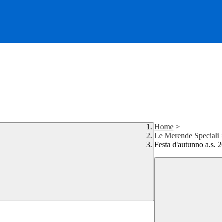
Home
>
Le Merende Speciali
Festa d'autunno a.s. 