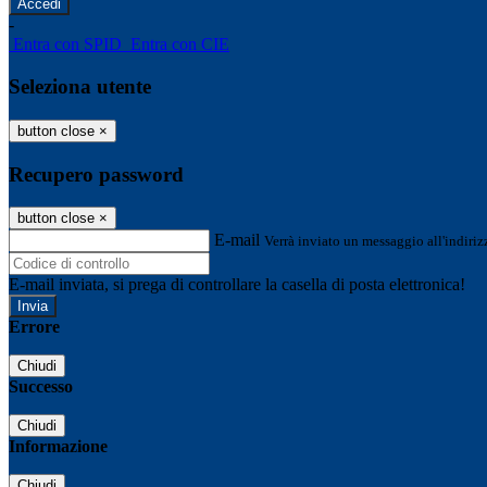
-
Entra con SPID
Entra con CIE
Seleziona utente
button close
×
Recupero password
button close
×
E-mail
Verrà inviato un messaggio all'indirizz
E-mail inviata, si prega di controllare la casella di posta elettronica!
Errore
Chiudi
Successo
Chiudi
Informazione
Chiudi