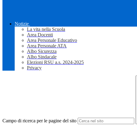
Notizie
La vita nella Scuola
Area Docenti
Area Personale Educativo
Area Personale ATA
Albo Sicurezza
Albo Sindacale
Elezioni RSU a.s. 2024-2025
Privacy
Campo di ricerca per le pagine del sito