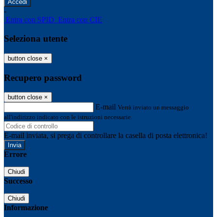
-
Entra con SPID
Entra con CIE
Seleziona utente
button close
×
Recupero password
button close
×
E-mail
Verrà inviato un messaggio
all'indirizzo indicato con le istruzioni necessarie.
E-mail inviata, si prega di controllare la casella di posta elettronica!
Errore
Chiudi
Successo
Chiudi
Informazione