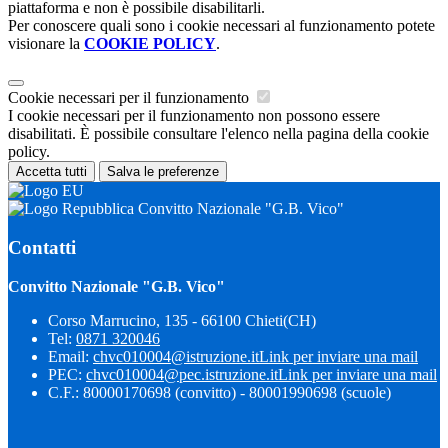
piattaforma e non è possibile disabilitarli.
Per conoscere quali sono i cookie necessari al funzionamento potete
visionare la
COOKIE POLICY
.
Cookie necessari per il funzionamento
I cookie necessari per il funzionamento non possono essere
disabilitati. È possibile consultare l'elenco nella pagina della cookie
policy.
Accetta tutti
Salva le preferenze
Convitto Nazionale "G.B. Vico"
Contatti
Convitto Nazionale "G.B. Vico"
Corso Marrucino, 135 - 66100 Chieti(CH)
Tel:
0871 320046
Email:
chvc010004@istruzione.it
Link per inviare una mail
PEC:
chvc010004@pec.istruzione.it
Link per inviare una mail
C.F.: 80000170698 (convitto) - 80001990698 (scuole)