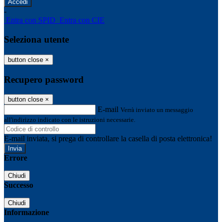
-
Entra con SPID
Entra con CIE
Seleziona utente
button close
×
Recupero password
button close
×
E-mail
Verrà inviato un messaggio
all'indirizzo indicato con le istruzioni necessarie.
E-mail inviata, si prega di controllare la casella di posta elettronica!
Errore
Chiudi
Successo
Chiudi
Informazione