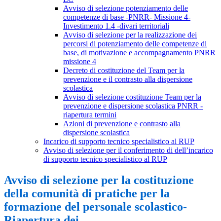
Avviso di selezione potenziamento delle
competenze di base -PNRR- Missione 4-
Investimento 1.4 -divari territoriali
Avviso di selezione per la realizzazione dei
percorsi di potenziamento delle competenze di
base, di motivazione e accompagnamento PNRR
missione 4
Decreto di costituzione del Team per la
prevenzione e il contrasto alla dispersione
scolastica
Avviso di selezione costituzione Team per la
prevenzione e dispersione scolastica PNRR -
riapertura termini
Azioni di prevenzione e contrasto alla
dispersione scolastica
Incarico di supporto tecnico specialistico al RUP
Avviso di selezione per il conferimento di dell’incarico
di supporto tecnico specialistico al RUP
Avviso di selezione per la costituzione
della comunità di pratiche per la
formazione del personale scolastico-
Riapertura dei