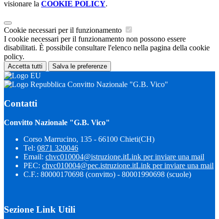
visionare la
COOKIE POLICY
.
Cookie necessari per il funzionamento
I cookie necessari per il funzionamento non possono essere
disabilitati. È possibile consultare l'elenco nella pagina della cookie
policy.
Accetta tutti
Salva le preferenze
Convitto Nazionale "G.B. Vico"
Contatti
Convitto Nazionale "G.B. Vico"
Corso Marrucino, 135 - 66100 Chieti(CH)
Tel:
0871 320046
Email:
chvc010004@istruzione.it
Link per inviare una mail
PEC:
chvc010004@pec.istruzione.it
Link per inviare una mail
C.F.: 80000170698 (convitto) - 80001990698 (scuole)
Sezione Link Utili