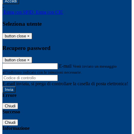
-
Entra con SPID
Entra con CIE
Seleziona utente
button close
×
Recupero password
button close
×
E-mail
Verrà inviato un messaggio
all'indirizzo indicato con le istruzioni necessarie.
E-mail inviata, si prega di controllare la casella di posta elettronica!
Errore
Chiudi
Successo
Chiudi
Informazione