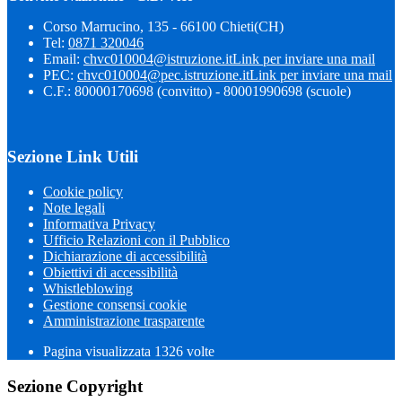
Corso Marrucino, 135 - 66100 Chieti(CH)
Tel:
0871 320046
Email:
chvc010004@istruzione.it
Link per inviare una mail
PEC:
chvc010004@pec.istruzione.it
Link per inviare una mail
C.F.: 80000170698 (convitto) - 80001990698 (scuole)
Sezione Link Utili
Cookie policy
Note legali
Informativa Privacy
Ufficio Relazioni con il Pubblico
Dichiarazione di accessibilità
Obiettivi di accessibilità
Whistleblowing
Gestione consensi cookie
Amministrazione trasparente
Pagina visualizzata
1326
volte
Sezione Copyright