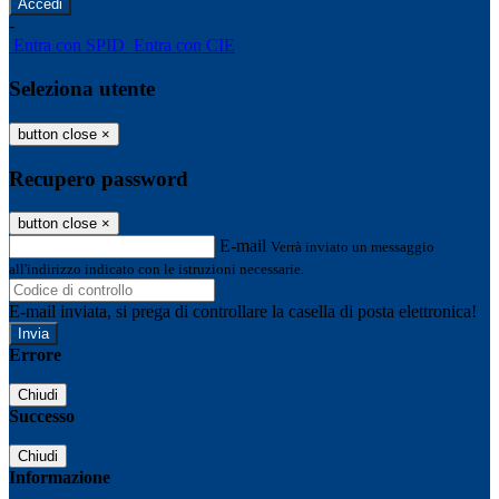
-
Entra con SPID
Entra con CIE
Seleziona utente
button close
×
Recupero password
button close
×
E-mail
Verrà inviato un messaggio
all'indirizzo indicato con le istruzioni necessarie.
E-mail inviata, si prega di controllare la casella di posta elettronica!
Errore
Chiudi
Successo
Chiudi
Informazione