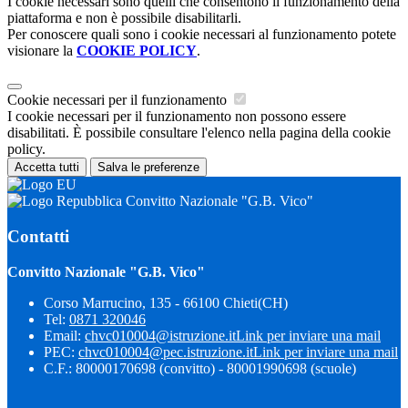
I cookie necessari sono quelli che consentono il funzionamento della
piattaforma e non è possibile disabilitarli.
Per conoscere quali sono i cookie necessari al funzionamento potete
visionare la
COOKIE POLICY
.
Cookie necessari per il funzionamento
I cookie necessari per il funzionamento non possono essere
disabilitati. È possibile consultare l'elenco nella pagina della cookie
policy.
Accetta tutti
Salva le preferenze
Convitto Nazionale "G.B. Vico"
Contatti
Convitto Nazionale "G.B. Vico"
Corso Marrucino, 135 - 66100 Chieti(CH)
Tel:
0871 320046
Email:
chvc010004@istruzione.it
Link per inviare una mail
PEC:
chvc010004@pec.istruzione.it
Link per inviare una mail
C.F.: 80000170698 (convitto) - 80001990698 (scuole)