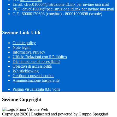
Email:
chvc010004@istruzione.it
Link per inviare una mail
PEC:
chvc010004@pec.istruzione.it
Link per inviare una mail
C.F.: 80000170698 (convitto) - 80001990698 (scuole)
Sezione Link Utili
Cookie policy
Note legali
Informativa Privacy
Ufficio Relazioni con il Pubblico
Dichiarazione di accessibilità
Obiettivi di accessibilità
Whistleblowing
Gestione consensi cookie
Amministrazione trasparente
Pagina visualizzata
831
volte
Sezione Copyright
Copyright 2026 | Engineered and powered by Gruppo Spaggiari