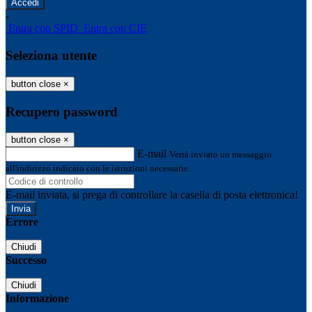
-
Entra con SPID
Entra con CIE
Seleziona utente
button close
×
Recupero password
button close
×
E-mail
Verrà inviato un messaggio
all'indirizzo indicato con le istruzioni necessarie.
E-mail inviata, si prega di controllare la casella di posta elettronica!
Errore
Chiudi
Successo
Chiudi
Informazione