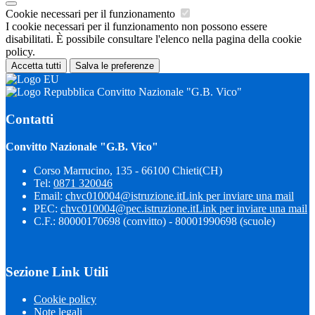
Cookie necessari per il funzionamento
I cookie necessari per il funzionamento non possono essere
disabilitati. È possibile consultare l'elenco nella pagina della cookie
policy.
Accetta tutti
Salva le preferenze
Convitto Nazionale "G.B. Vico"
Contatti
Convitto Nazionale "G.B. Vico"
Corso Marrucino, 135 - 66100 Chieti(CH)
Tel:
0871 320046
Email:
chvc010004@istruzione.it
Link per inviare una mail
PEC:
chvc010004@pec.istruzione.it
Link per inviare una mail
C.F.: 80000170698 (convitto) - 80001990698 (scuole)
Sezione Link Utili
Cookie policy
Note legali