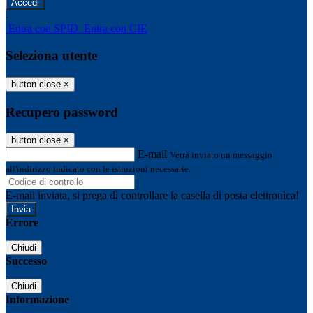
-
Entra con SPID
Entra con CIE
Seleziona utente
button close
×
Recupero password
button close
×
E-mail
Verrà inviato un messaggio
all'indirizzo indicato con le istruzioni necessarie.
E-mail inviata, si prega di controllare la casella di posta elettronica!
Errore
Chiudi
Successo
Chiudi
Informazione