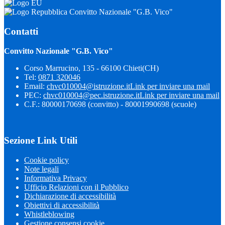
Convitto Nazionale "G.B. Vico"
Contatti
Convitto Nazionale "G.B. Vico"
Corso Marrucino, 135 - 66100 Chieti(CH)
Tel:
0871 320046
Email:
chvc010004@istruzione.it
Link per inviare una mail
PEC:
chvc010004@pec.istruzione.it
Link per inviare una mail
C.F.: 80000170698 (convitto) - 80001990698 (scuole)
Sezione Link Utili
Cookie policy
Note legali
Informativa Privacy
Ufficio Relazioni con il Pubblico
Dichiarazione di accessibilità
Obiettivi di accessibilità
Whistleblowing
Gestione consensi cookie